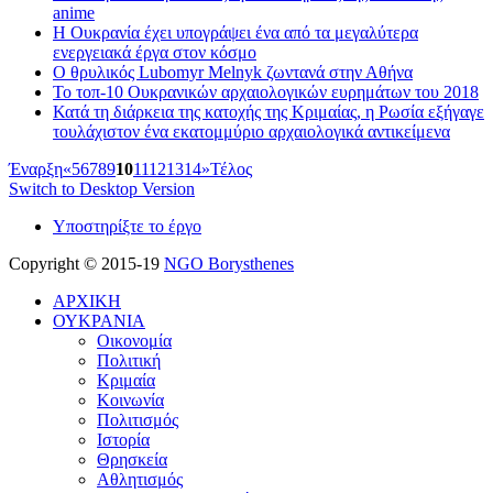
anime
Η Ουκρανία έχει υπογράψει ένα από τα μεγαλύτερα
ενεργειακά έργα στον κόσμο
O θρυλικός Lubomyr Melnyk ζωντανά στην Αθήνα
Το τοπ-10 Ουκρανικών αρχαιολογικών ευρημάτων του 2018
Κατά τη διάρκεια της κατοχής της Κριμαίας, η Ρωσία εξήγαγε
τουλάχιστον ένα εκατομμύριο αρχαιολογικά αντικείμενα
Έναρξη
«
5
6
7
8
9
10
11
12
13
14
»
Τέλος
Switch to Desktop Version
Υποστηρίξτε το έργο
Copyright © 2015-19
NGO Borysthenes
ΑΡΧΙΚΗ
ΟΥΚΡΑΝΙΑ
Οικονομία
Πολιτική
Κριμαία
Κοινωνία
Πολιτισμός
Ιστορία
Θρησκεία
Αθλητισμός