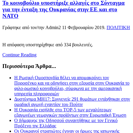
Το κοινοβούλιο υποστήριξε αλλαγές στο Σύνταγμα
για την ένταξη της Ουκρανίας στην ΕΕ και στο
ΝΑΤΟ
Γράφτηκε από τον/την Admin2
11 Φεβρουαρίου 2019
.
ΠΟΛΙΤΙΚΗ
Η απόφαση υποστηρίχθηκε από 334 βουλευτές.
Continue Reading
Περισσότερα Άρθρα...
Η Ρωσική Ομοσπονδία θέλει να απομακρύνει τον
Ποροσένκο και να οδηγήσει στην εξουσία στην Ουκρανία το
φιλο-ρωσικό κοινοβούλιο, σύμφωνα με την αμερικανική
υπηρεσία πληροφοριών
Δυστύχημα MH17: Συγγενείς 291 θυμάτων εντάχθηκαν στην
ομαδική αγωγή εναντίον του Πούτιν
Η Ουκρανία εισήλθε στο ΤΟΡ-5 των μεγαλύτερων
εξαγωγέων γεωργικών προϊόντων στην Ευρωπαϊκή Ένωση
Ο δήμαρχος της Οδησσού συναντήθηκε με τον Γενικό
Πρόξενο της Ελλάδας
Οι Ουκρανοί στρατιώτες έγιναν οι ήρωες της ιαπωνικής