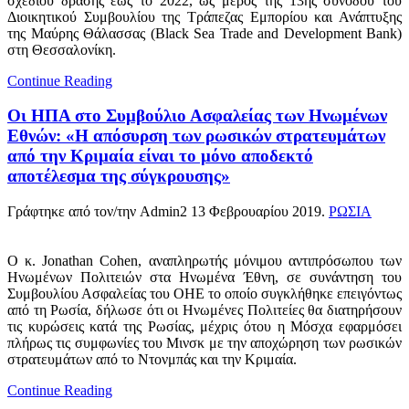
σχεδίου δράσης έως το 2022, ως μέρος της 13ης συνόδου του
Διοικητικού Συμβουλίου της Τράπεζας Εμπορίου και Ανάπτυξης
της Μαύρης Θάλασσας (Black Sea Trade and Development Bank)
στη Θεσσαλονίκη.
Continue Reading
Οι ΗΠΑ στο Συμβούλιο Ασφαλείας των Ηνωμένων
Εθνών: «Η απόσυρση των ρωσικών στρατευμάτων
από την Κριμαία είναι το μόνο αποδεκτό
αποτέλεσμα της σύγκρουσης»
Γράφτηκε από τον/την Admin2
13 Φεβρουαρίου 2019
.
ΡΩΣΙΑ
Ο κ. Jonathan Cohen, αναπληρωτής μόνιμου αντιπρόσωπου των
Ηνωμένων Πολιτειών στα Ηνωμένα Έθνη, σε συνάντηση του
Συμβουλίου Ασφαλείας του ΟΗΕ το οποίο συγκλήθηκε επειγόντως
από τη Ρωσία, δήλωσε ότι οι Ηνωμένες Πολιτείες θα διατηρήσουν
τις κυρώσεις κατά της Ρωσίας, μέχρις ότου η Μόσχα εφαρμόσει
πλήρως τις συμφωνίες του Μινσκ με την αποχώρηση των ρωσικών
στρατευμάτων από το Ντονμπάς και την Κριμαία.
Continue Reading