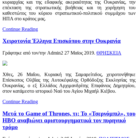
κυριαρχίας και της εδαφικής ακεραιότητας της Ουκρανίας, την
επέκταση της στρατιωτικής βοήθειας και τη χορήγηση του
καθεστώτος του κύριου στρατιωτικού-πολιτικού συμμάχου των
ΗΠΑ στο κράτος μας.
Continue Reading
Χειροτονία Έλληνα Επισκόπου στην Ουκρανία
Γράφτηκε από τον/την Admin2
27 Μαϊος 2019
.
ΘΡΗΣΚΕΙΑ
Χθες, 26 Μαΐου, Κυριακή της Σαμαρείτιδος, χειροτονήθηκε
Επίσκοπος Ολβίας της Αυτοκέφαλης Ορθόδοξης Εκκλησίας της
Ουκρανίας, ο εξ Ελλάδος Αρχιμανδρίτης Επιφάνιος Δημητρίου,
στον κατάμεστο ιστορικό Ναό του Αγίου Μιχαήλ Κιέβου.
Continue Reading
Μετά το Game of Thrones, τι; Το «Τσερνόμπιλ», του
ΗΒΟ αναβιώνει αριστουργηματικά τον πυρηνικό
τρόμο