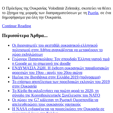
Ο Πρόεδρος της Ουκρανίας Volodimir Zelensky, σκοπεύει να θέσει
το ζήτημα της μορφής των διαπραγματεύσεων με τη
Ρωσία
, σε ένα
δημοψήφισμα για όλη την Ουκρανία.
Continue Reading
Περισσότερα Άρθρα...
Οι διοργανωτές του φεστιβάλ ουκρανικού-ελληνικού
πολιτισμού στην Αθήνα αναγκάζονται να μεταφέρουν το
χώρο εκδηλώσεων
Γεώργιος Παπανικολάου: Τον σπουδαίο Έλληνα γιατρό τιμά
η Google με το σημερινό της doodle
ΕΝΔΥΜΑΣΙΑ.ΖΩΗ. Η έκθεση ουκρανικών παραδοσιακών
φορεσιών του 19ου - αρχές του 20ου αιώνα
Ημέρα της Βισιβάνκα στην Ελλάδα 2019 (πρόγραμμα)
Το επίσημο αποτέλεσμα των προεδρικών εκλογών του 2019
στην Ουκρανία
Το Κίεβο θα φιλοξενήσει για πρώτη φορά το 2020, τη
σύνοδο της Κοινοβουλευτικής Συνέλευσης του ΝΑΤΟ
Οι χώρες της G7 κάλεσαν τη Ρωσική Ομοσπονδία να
απελευθερώσει τους ουκρανούς ναυτικούς
Η NASA ενδιαφέρεται να προσελκύσει την Ουκρανία σε