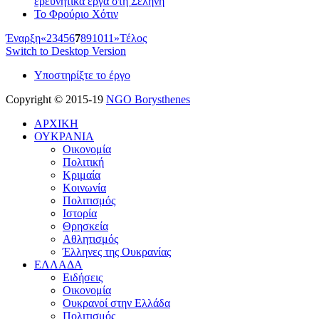
ερευνητικά έργα στη Σελήνη
Το Φρούριο Χότιν
Έναρξη
«
2
3
4
5
6
7
8
9
10
11
»
Τέλος
Switch to Desktop Version
Υποστηρίξτε το έργο
Copyright © 2015-19
NGO Borysthenes
ΑΡΧΙΚΗ
ΟΥΚΡΑΝΙΑ
Οικονομία
Πολιτική
Κριμαία
Κοινωνία
Πολιτισμός
Ιστορία
Θρησκεία
Αθλητισμός
Έλληνες της Ουκρανίας
ΕΛΛΑΔΑ
Ειδήσεις
Οικονομία
Ουκρανοί στην Ελλάδα
Πολιτισμός