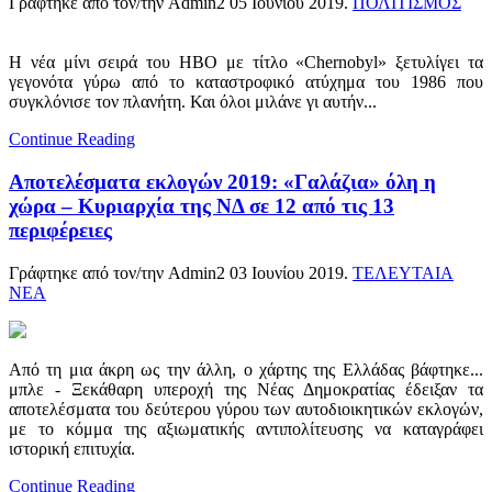
Γράφτηκε από τον/την Admin2
05 Ιουνίου 2019
.
ΠΟΛΙΤΙΣΜΟΣ
Η νέα μίνι σειρά του ΗΒΟ με τίτλο «Chernobyl» ξετυλίγει τα
γεγονότα γύρω από το καταστροφικό ατύχημα του 1986 που
συγκλόνισε τον πλανήτη. Και όλοι μιλάνε γι αυτήν...
Continue Reading
Αποτελέσματα εκλογών 2019: «Γαλάζια» όλη η
χώρα – Κυριαρχία της ΝΔ σε 12 από τις 13
περιφέρειες
Γράφτηκε από τον/την Admin2
03 Ιουνίου 2019
.
ΤΕΛΕΥΤΑΙΑ
ΝΕΑ
Από τη μια άκρη ως την άλλη, ο χάρτης της Ελλάδας βάφτηκε...
μπλε - Ξεκάθαρη υπεροχή της Νέας Δημοκρατίας έδειξαν τα
αποτελέσματα του δεύτερου γύρου των αυτοδιοικητικών εκλογών,
με το κόμμα της αξιωματικής αντιπολίτευσης να καταγράφει
ιστορική επιτυχία.
Continue Reading