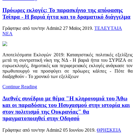
Πρόωρες εκλογές: Το παρασκήνιο της απόφασης
Τσίπρα - Η βαριά ήττα και το δραματικό διάγγελμα
Γράφτηκε από τον/την Admin2
27 Μαϊος 2019
.
ΤΕΛΕΥΤΑΙΑ
ΝΕΑ
Αποτελέσματα Eκλογών 2019: Καταιγιστικές πολιτικές εξελίξεις
μετά τη συντριπτική νίκη της ΝΔ - Η βαριά ήττα του ΣΥΡΙΖΑ σε
ευρωεκλογές, δημοτικές και περιφερειακές εκλογές ανάγκασε τον
πρωθυπουργό να προσφύγει σε πρόωρες κάλπες - Πότε θα
διαξαχθούν - Το χρονικό των εξελίξεων
Continue Reading
Διεθνές συνέδριο με θέμα "Η κληρονομιά του Άθω
και οι παραδόσεις του Ησυχασμού στην ιστορία και
στον πολιτισμό της Ουκρανίας" θα
πραγματοποιηθεί στην Οδησσό
Γράφτηκε από τον/την Admin2
05 Ιουνίου 2019
.
ΘΡΗΣΚΕΙΑ