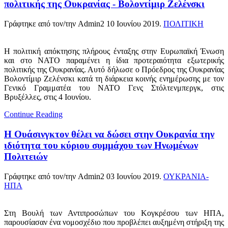
πολιτικής της Ουκρανίας - Βολοντίμιρ Ζελένσκι
Γράφτηκε από τον/την Admin2
10 Ιουνίου 2019
.
ΠΟΛΙΤΙΚΗ
Η πολιτική απόκτησης πλήρους ένταξης στην Ευρωπαϊκή Ένωση
και στο ΝΑΤΟ παραμένει η ίδια προτεραιότητα εξωτερικής
πολιτικής της Ουκρανίας. Αυτό δήλωσε ο Πρόεδρος της Ουκρανίας
Βολοντίμιρ Ζελένσκι κατά τη διάρκεια κοινής ενημέρωσης με τον
Γενικό Γραμματέα του ΝΑΤΟ Γενς Στόλτενμπεργκ, στις
Βρυξέλλες, στις 4 Ιουνίου.
Continue Reading
Η Ουάσινγκτον θέλει να δώσει στην Ουκρανία την
ιδιότητα του κύριου συμμάχου των Ηνωμένων
Πολιτειών
Γράφτηκε από τον/την Admin2
03 Ιουνίου 2019
.
ΟΥΚΡΑΝΙΑ-
ΗΠΑ
Στη Βουλή των Αντιπροσώπων του Κογκρέσου των ΗΠΑ,
παρουσίασαν ένα νομοσχέδιο που προβλέπει αυξημένη στήριξη της