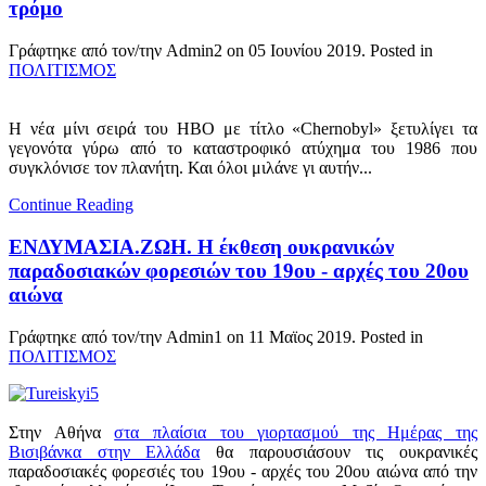
τρόμο
Γράφτηκε από τον/την Admin2 on
05 Ιουνίου 2019
. Posted in
ΠΟΛΙΤΙΣΜΟΣ
Η νέα μίνι σειρά του ΗΒΟ με τίτλο «Chernobyl» ξετυλίγει τα
γεγονότα γύρω από το καταστροφικό ατύχημα του 1986 που
συγκλόνισε τον πλανήτη. Και όλοι μιλάνε γι αυτήν...
Continue Reading
ΕΝΔΥΜΑΣΙΑ.ΖΩΗ. Η έκθεση ουκρανικών
παραδοσιακών φορεσιών του 19ου - αρχές του 20ου
αιώνα
Γράφτηκε από τον/την Admin1 on
11 Μαϊος 2019
. Posted in
ΠΟΛΙΤΙΣΜΟΣ
Στην Αθήνα
στα πλαίσια του γιορτασμού της Ημέρας της
Βισιβάνκα στην Ελλάδα
θα παρουσιάσουν τις ουκρανικές
παραδοσιακές φορεσιές του 19ου - αρχές του 20ου αιώνα από την