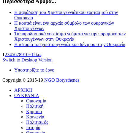
Περισσότερα Άρθρα...
Η παράδοση του Χριστουγεννιάτικου εορτασμού στην
Ουκρανία
Η κουτιά είναι ένα αρχαίο σύμβολο των ουκρανικών
Χριστουγέννων
Τα παραδοσιακά νηστίσιμα γεύματα για την παραμονή των
Χριστουγέννων στην Ουκρανία
Η ιστορία του χριστουγεννιάτικου δέντρου στην Ουκρανία
1
2
3
4
5
6
7
8
9
10
»
Τέλος
Switch to Desktop Version
Υποστηρίξτε το έργο
Copyright © 2015-19
NGO Borysthenes
ΑΡΧΙΚΗ
ΟΥΚΡΑΝΙΑ
Οικονομία
Πολιτική
Κριμαία
Κοινωνία
Πολιτισμός
Ιστορία
Θρησκεία