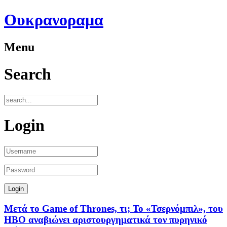
Ουκρανοραμα
Menu
Search
Login
Μετά το Game of Thrones, τι; Το «Τσερνόμπιλ», του
ΗΒΟ αναβιώνει αριστουργηματικά τον πυρηνικό