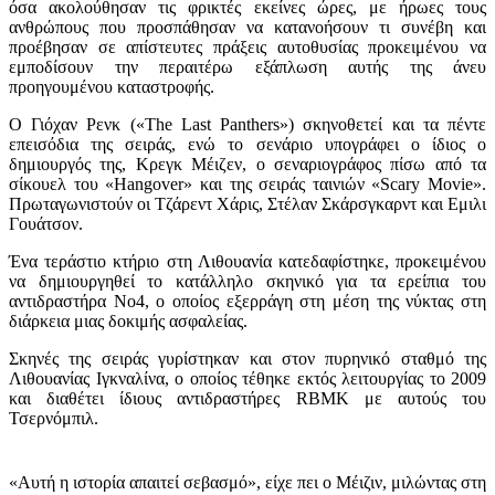
όσα ακολούθησαν τις φρικτές εκείνες ώρες, με ήρωες τους
ανθρώπους που προσπάθησαν να κατανοήσουν τι συνέβη και
προέβησαν σε απίστευτες πράξεις αυτοθυσίας προκειμένου να
εμποδίσουν την περαιτέρω εξάπλωση αυτής της άνευ
προηγουμένου καταστροφής.
Ο Γιόχαν Ρενκ («The Last Panthers») σκηνοθετεί και τα πέντε
επεισόδια της σειράς, ενώ το σενάριο υπογράφει ο ίδιος ο
δημιουργός της, Κρεγκ Μέιζεν, ο σεναριογράφος πίσω από τα
σίκουελ του «Hangover» και της σειράς ταινιών «Scary Movie».
Πρωταγωνιστούν οι Τζάρεντ Χάρις, Στέλαν Σκάρσγκαρντ και Εμιλι
Γουάτσον.
Ένα τεράστιο κτήριο στη Λιθουανία κατεδαφίστηκε, προκειμένου
να δημιουργηθεί το κατάλληλο σκηνικό για τα ερείπια του
αντιδραστήρα Νο4, ο οποίος εξερράγη στη μέση της νύκτας στη
διάρκεια μιας δοκιμής ασφαλείας.
Σκηνές της σειράς γυρίστηκαν και στον πυρηνικό σταθμό της
Λιθουανίας Ιγκναλίνα, ο οποίος τέθηκε εκτός λειτουργίας το 2009
και διαθέτει ίδιους αντιδραστήρες RBMK με αυτούς του
Τσερνόμπιλ.
«Αυτή η ιστορία απαιτεί σεβασμό», είχε πει ο Μέιζιν, μιλώντας στη