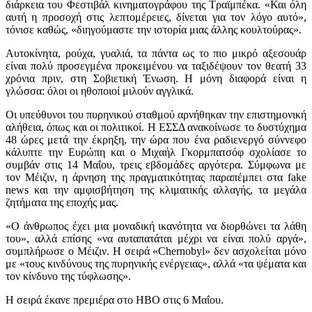
διάρκεια του Φεστιβάλ κινηματογράφου της Τραϊμπέκα. «Και όλη
αυτή η προσοχή στις λεπτομέρειες, δίνεται για τον λόγο αυτό»,
τόνισε καθώς, «διηγούμαστε την ιστορία μιας άλλης κουλτούρας».
Αυτοκίνητα, ρούχα, γυαλιά, τα πάντα ως το πιο μικρό αξεσουάρ
είναι πολύ προσεγμένα προκειμένου να ταξιδέψουν τον θεατή 33
χρόνια πριν, στη Σοβιετική Ένωση. Η μόνη διαφορά είναι η
γλώσσα: όλοι οι ηθοποιοί μιλούν αγγλικά.
Οι υπεύθυνοι του πυρηνικού σταθμού αρνήθηκαν την επιστημονική
αλήθεια, όπως και οι πολιτικοί. Η ΕΣΣΔ ανακοίνωσε το δυστύχημα
48 ώρες μετά την έκρηξη, την ώρα που ένα ραδιενεργό σύννεφο
κάλυπτε την Ευρώπη και ο Μιχαήλ Γκορμπατσόφ σχολίασε το
συμβάν στις 14 Μαΐου, τρεις εβδομάδες αργότερα. Σύμφωνα με
τον Μέιζιν, η άρνηση της πραγματικότητας παραπέμπει στα fake
news και την αμφισβήτηση της κλιματικής αλλαγής, τα μεγάλα
ζητήματα της εποχής μας.
«Ο άνθρωπος έχει μια μοναδική ικανότητα να διορθώνει τα λάθη
του», αλλά επίσης «να αυταπατάται μέχρι να είναι πολύ αργά»,
συμπλήρωσε ο Μέιζιν. Η σειρά «Chernobyl» δεν ασχολείται μόνο
με «τους κινδύνους της πυρηνικής ενέργειας», αλλά «τα ψέματα και
τον κίνδυνο της τύφλωσης».
Η σειρά έκανε πρεμιέρα στο ΗΒΟ στις 6 Μαΐου.