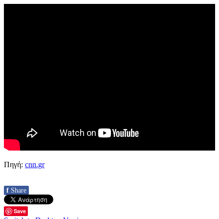
Πηγή:
cnn.gr
f
Share
Save