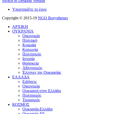
Switch to Desktop Version
Υποστηρίξτε το έργο
Copyright © 2015-19
NGO Borysthenes
ΑΡΧΙΚΗ
ΟΥΚΡΑΝΙΑ
Οικονομία
Πολιτική
Κριμαία
Κοινωνία
Πολιτισμός
Ιστορία
Θρησκεία
Αθλητισμός
Έλληνες της Ουκρανίας
ΕΛΛΑΔΑ
Ειδήσεις
Οικονομία
Ουκρανοί στην Ελλάδα
Πολιτισμός
Τουρισμός
ΚΟΣΜΟΣ
Ουκρανία-Ελλάδα
Ουκρανία-ΕΕ