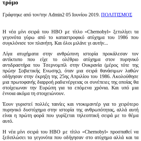
τρόμο
Γράφτηκε από τον/την Admin2
05 Ιουνίου 2019
.
ΠΟΛΙΤΙΣΜΟΣ
Η νέα μίνι σειρά του ΗΒΟ με τίτλο «Chernobyl» ξετυλίγει τα
γεγονότα γύρω από το καταστροφικό ατύχημα του 1986 που
συγκλόνισε τον πλανήτη. Και όλοι μιλάνε γι αυτήν...
Λίγα ατυχήματα στην ανθρώπινη ιστορία προκάλεσαν τον
αντίκτυπο που είχε το ολέθριο ατύχημα στον πυρηνικό
αντιδραστήρα του Τσερνομπίλ στην Ουκρανία (μέρος τότε της
πρώην Σοβιετικής Ενωσης), όταν μια σειρά θανάσιμων λαθών
οδήγησαν στην έκρηξη της 25ης Απριλίου του 1986. Ακολούθησε
μια πρωτοφανής διαρροή ραδιενέργειας οι συνέπειες της οποίας θα
στοίχειωναν την Ευρώπη για τα επόμενα χρόνια. Και υπό μια
έννοια ακόμα τη στοιχειώνουν.
Έουν γυριστεί πολλές ταινίες και ντοκιμαντέρ για το χειρότερο
πυρηνικό δυστύχημα στην ιστορία της ανθρωπότητας, αλλά αυτή
είναι η πρώτη φορά που γυρίζεται τηλεοπτική σειρά με το θέμα
αυτό.
Η νέα μίνι σειρά του HBO με τίτλο «Chernobyl» προσπαθεί να
ξεδιπλώσει τα γεγονότα που οδήγησαν στο ατύχημα αλλά και τα