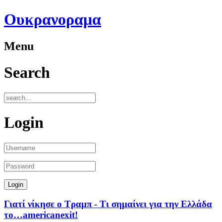
Ουκρανοραμα
Menu
Search
Login
Γιατί νίκησε ο Τραμπ - Τι σημαίνει για την Ελλάδα
το…americanexit!