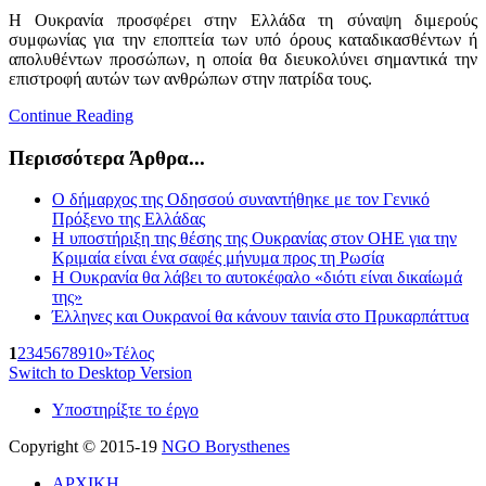
Η Ουκρανία προσφέρει στην Ελλάδα τη σύναψη διμερούς
συμφωνίας για την εποπτεία των υπό όρους καταδικασθέντων ή
απολυθέντων προσώπων, η οποία θα διευκολύνει σημαντικά την
επιστροφή αυτών των ανθρώπων στην πατρίδα τους.
Continue Reading
Περισσότερα Άρθρα...
Ο δήμαρχος της Οδησσού συναντήθηκε με τον Γενικό
Πρόξενο της Ελλάδας
Η υποστήριξη της θέσης της Ουκρανίας στον ΟΗΕ για την
Κριμαία είναι ένα σαφές μήνυμα προς τη Ρωσία
Η Ουκρανία θα λάβει το αυτοκέφαλο «διότι είναι δικαίωμά
της»
Έλληνες και Ουκρανοί θα κάνουν ταινία στο Πρυκαρπάττυα
1
2
3
4
5
6
7
8
9
10
»
Τέλος
Switch to Desktop Version
Υποστηρίξτε το έργο
Copyright © 2015-19
NGO Borysthenes
ΑΡΧΙΚΗ