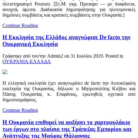
πλειστηριασμό Prozoro. [Στ.Μ: укр. Прозоро — με διαφάνεια,
ανοιχτά, άμεσα. Διαδικασία δημοπράτησης για ηλεκτρονικές
δημόσιες συμβάσεις και κρατικές συμβάσεις στην Ουκρανία.]
Continue Reading
Η Εκκλησία της Ελλάδος αναγνώρισε De facto την
Ουκρανική Εκκλησία
Γράφτηκε από τον/την Admin2 on
31 Ιουλίου 2019
. Posted in
ΟΥΚΡΑΝΙΑ-ΕΛΛΑΔΑ
Η ελληνική εκκλησία έχει αναγνωρίσει de facto την Αυτοκέφαλη
εκκλησία της Ουκρανίας, δήλωσε ο Μητροπολίτης Κιέβου και
Πάσης Ουκρανίας κ. Επιφάνιος, ερωτηθείς σχετικά από
δημοσιογράφους.
Continue Reading
Η Ουκρανία επιθυμεί να αυξήσει το χαρτοφυλάκιο
των έργων στο πλαίσιο της Τράπεζας Εμπορίου και
Ανάπτυξης της Μαύρης Θάλασσας