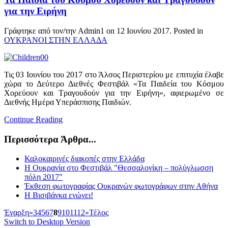
για την Ειρήνη
Γράφτηκε από τον/την Admin1 on
12 Ιουνίου 2017
. Posted in
ΟΥΚΡΑΝΟΙ ΣΤΗΝ ΕΛΛΑΔΑ
Τις 03 Ιουνίου του 2017 στο Άλσος Περιστερίου με επιτυχία έλαβε
χώρα το Δεύτερο Διεθνές Φεστιβάλ «Τα Παιδεία του Κόσμου
Χορεύουν και Τραγουδούν για την Ειρήνη», αφιερωμένο σε
Διεθνής Ημέρα Υπεράσπισης Παιδιών.
Continue Reading
Περισσότερα Άρθρα...
Καλοκαιρινές διακοπές στην Ελλάδα
Η Ουκρανία στο Φεστιβάλ "Θεσσαλονίκη – πολύγλωσση
πόλη 2017"
Έκθεση φωτογραφίας Ουκρανών φωτογράφων στην Αθήνα
Η Βισιβάνκα ενώνει!
Έναρξη
«
3
4
5
6
7
8
9
10
11
12
»
Τέλος
Switch to Desktop Version