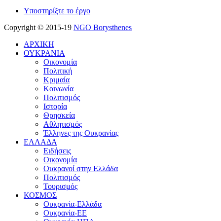
Υποστηρίξτε το έργο
Copyright © 2015-19
NGO Borysthenes
ΑΡΧΙΚΗ
ΟΥΚΡΑΝΙΑ
Οικονομία
Πολιτική
Κριμαία
Κοινωνία
Πολιτισμός
Ιστορία
Θρησκεία
Αθλητισμός
Έλληνες της Ουκρανίας
ΕΛΛΑΔΑ
Ειδήσεις
Οικονομία
Ουκρανοί στην Ελλάδα
Πολιτισμός
Τουρισμός
ΚΟΣΜΟΣ
Ουκρανία-Ελλάδα
Ουκρανία-ΕΕ