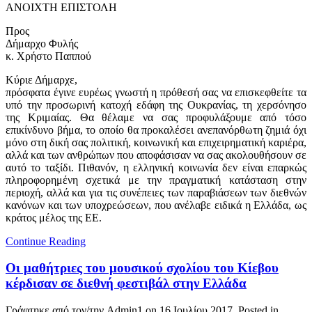
ΑΝΟΙΧΤΗ ΕΠΙΣΤΟΛΗ
Προς
Δήμαρχο Φυλής
κ. Χρήστο Παππού
Κύριε Δήμαρχε,
πρόσφατα έγινε ευρέως γνωστή η πρόθεσή σας να επισκεφθείτε τα
υπό την προσωρινή κατοχή εδάφη της Ουκρανίας, τη χερσόνησο
της Κριμαίας. Θα θέλαμε να σας προφυλάξουμε από τόσο
επικίνδυνο βήμα, το οποίο θα προκαλέσει ανεπανόρθωτη ζημιά όχι
μόνο στη δική σας πολιτική, κοινωνική και επιχειρηματική καριέρα,
αλλά και των ανθρώπων που αποφάσισαν να σας ακολουθήσουν σε
αυτό το ταξίδι. Πιθανόν, η ελληνική κοινωνία δεν είναι επαρκώς
πληροφορημένη σχετικά με την πραγματική κατάσταση στην
περιοχή, αλλά και για τις συνέπειες των παραβιάσεων των διεθνών
κανόνων και των υποχρεώσεων, που ανέλαβε ειδικά η Ελλάδα, ως
κράτος μέλος της ΕΕ.
Continue Reading
Οι μαθήτριες του μουσικού σχολίου του Κίεβου
κέρδισαν σε διεθνή φεστιβάλ στην Ελλάδα
Γράφτηκε από τον/την Admin1 on
16 Ιουλίου 2017
. Posted in