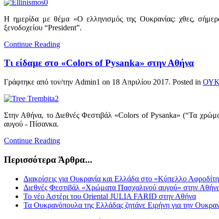
Η ημερίδα με θέμα «Ο ελληνισμός της Ουκρανίας: χθες, σήμερ
ξενοδοχείου “President”.
Continue Reading
Τι είδαμε στο «Colors of Pysanka» στην Αθήνα
Γράφτηκε από τον/την Admin1 on
18 Απριλίου 2017
. Posted in
ΟΥΚ
Στην Αθήνα, το Διεθνές Φεστιβάλ «Colors of Pysanka» (“Τα χρώ
αυγού - Πίσανκα.
Continue Reading
Περισσότερα Άρθρα...
Διακρίσεις για Ουκρανία και Ελλάδα στο «Κύπελλο Αφροδίτ
Διεθνές Φεστιβάλ «Χρώματα Πασχαλινού αυγού» στην Αθήν
Το νέο Αστέρι του Oriental JULIA FARID στην Αθήνα
Τα Ουκρανόπουλα της Ελλάδας ζητάνε Ειρήνη για την Ουκραν