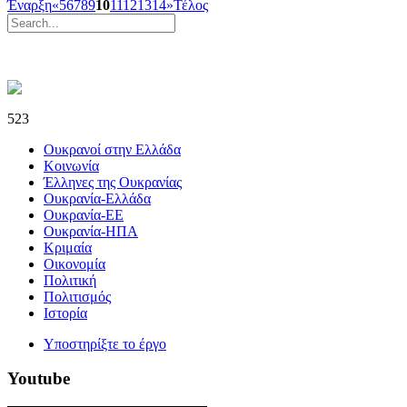
Έναρξη
«
5
6
7
8
9
10
11
12
13
14
»
Τέλος
523
Ουκρανοί στην Ελλάδα
Κοινωνία
Έλληνες της Ουκρανίας
Ουκρανία-Ελλάδα
Ουκρανία-ΕΕ
Ουκρανία-ΗΠΑ
Κριμαία
Οικονομία
Πολιτική
Πολιτισμός
Ιστορία
Υποστηρίξτε το έργο
Youtube