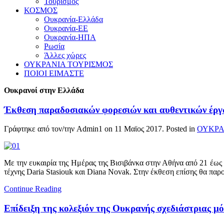
Τουρισμός
ΚΟΣΜΟΣ
Ουκρανία-Ελλάδα
Ουκρανία-ΕΕ
Ουκρανία-ΗΠΑ
Ρωσία
Άλλες χώρες
ΟΥΚΡΑΝΙΑ ΤΟΥΡΙΣΜΟΣ
ΠΟΙΟΙ ΕΙΜΑΣΤΕ
Ουκρανοί στην Ελλάδα
Έκθεση παραδοσιακών φορεσιών και αυθεντικών έργων
Γράφτηκε από τον/την Admin1 on
11 Μαϊος 2017
. Posted in
ΟΥΚΡΑ
Με την ευκαιρία της Ημέρας της Βισιβάνκα στην Αθήνα από 21 έως
τέχνης Daria Stasiouk και Diana Novak. Στην έκθεση επίσης θα παρο
Continue Reading
Επίδειξη της κολεξιόν της Ουκρανής σχεδιάστριας μ