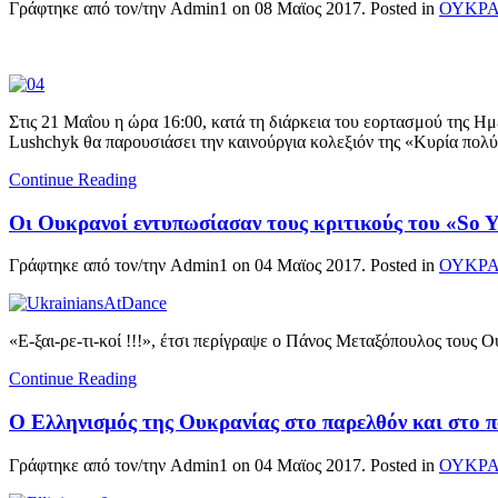
Γράφτηκε από τον/την Admin1 on
08 Μαϊος 2017
. Posted in
ΟΥΚΡΑ
Στις 21 Μαΐου η ώρα 16:00, κατά τη διάρκεια του εορτασμού της Η
Lushchyk θα παρουσιάσει την καινούργια κολεξιόν της «Κυρία πολ
Continue Reading
Οι Ουκρανοί εντυπωσίασαν τους κριτικούς του «So 
Γράφτηκε από τον/την Admin1 on
04 Μαϊος 2017
. Posted in
ΟΥΚΡΑ
«Ε-ξαι-ρε-τι-κοί !!!», έτσι περίγραψε ο Πάνος Μεταξόπουλος τους
Continue Reading
Ο Ελληνισμός της Ουκρανίας στο παρελθόν και στο πα
Γράφτηκε από τον/την Admin1 on
04 Μαϊος 2017
. Posted in
ΟΥΚΡΑ