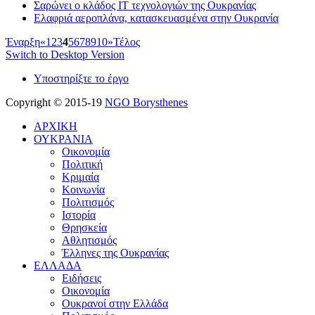
Σαρώνει ο κλάδος IT τεχνολογιών της Ουκρανίας
Ελαφριά αεροπλάνα, κατασκευασμένα στην Ουκρανία
Έναρξη
«
1
2
3
4
5
6
7
8
9
10
»
Τέλος
Switch to Desktop Version
Υποστηρίξτε το έργο
Copyright © 2015-19
NGO Borysthenes
ΑΡΧΙΚΗ
ΟΥΚΡΑΝΙΑ
Οικονομία
Πολιτική
Κριμαία
Κοινωνία
Πολιτισμός
Ιστορία
Θρησκεία
Αθλητισμός
Έλληνες της Ουκρανίας
ΕΛΛΑΔΑ
Ειδήσεις
Οικονομία
Ουκρανοί στην Ελλάδα