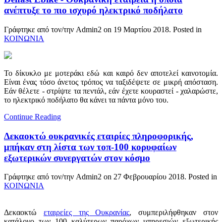
ανέπτυξε το πιο ισχυρό ηλεκτρικό ποδήλατο
Γράφτηκε από τον/την Admin2 on
19 Μαρτίου 2018
. Posted in
ΚΟΙΝΩΝΙΑ
Το δίκυκλο με μοτεράκι εδώ και καιρό δεν αποτελεί καινοτομία.
Είναι ένας τόσο άνετος τρόπος να ταξιδέψετε σε μικρή απόσταση.
Εάν θέλετε - στρίψτε τα πεντάλ, εάν έχετε κουραστεί - χαλαρώστε,
το ηλεκτρικό ποδήλατο θα κάνει τα πάντα μόνο του.
Continue Reading
Δεκαοκτώ ουκρανικές εταιρίες πληροφορικής,
μπήκαν στη λίστα των τοπ-100 κορυφαίων
εξωτερικών συνεργατών στον κόσμο
Γράφτηκε από τον/την Admin2 on
27 Φεβρουαρίου 2018
. Posted in
ΚΟΙΝΩΝΙΑ
Δεκαοκτώ
εταιρείες της Ουκρανίας
, συμπεριλήφθηκαν στον
κατάλογο των 100 καλύτερων παρόχων υπηρεσιών εξωτερικής