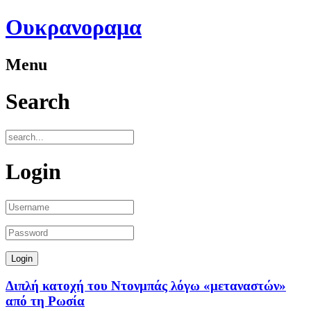
Ουκρανοραμα
Menu
Search
Login
Διπλή κατοχή του Ντονμπάς λόγω «μεταναστών»
από τη Ρωσία