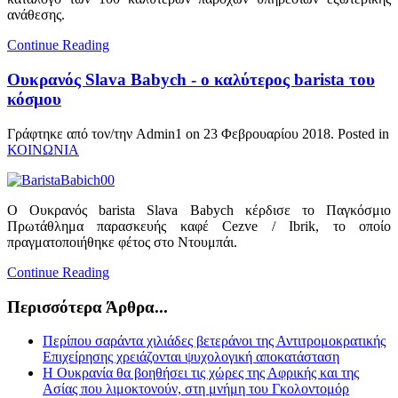
ανάθεσης.
Continue Reading
Ουκρανός Slava Babych - ο καλύτερος barista του
κόσμου
Γράφτηκε από τον/την Admin1 on
23 Φεβρουαρίου 2018
. Posted in
ΚΟΙΝΩΝΙΑ
Ο Ουκρανός barista Slava Babych κέρδισε το Παγκόσμιο
Πρωτάθλημα παρασκευής καφέ Cezve / Ibrik, το οποίο
πραγματοποιήθηκε φέτος στο Ντουμπάι.
Continue Reading
Περισσότερα Άρθρα...
Περίπου σαράντα χιλιάδες βετεράνοι της Αντιτρομοκρατικής
Επιχείρησης χρειάζονται ψυχολογική αποκατάσταση
Η Ουκρανία θα βοηθήσει τις χώρες της Αφρικής και της
Ασίας που λιμοκτονούν, στη μνήμη του Γκολοντομόρ