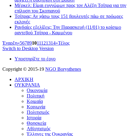
Μέρκελ: Είμαι ευγνώμων προς τον Αλέξη Τσίπρα για την
επίλυση του Σκοπιανού
Τσίπρας: Αν χάσω τους 151 βουλευτές πάω σε πρόωρες
εκλογές
Ραγδαίες εξελίξεις: Την Παρασκευή (11/01) το κρίσιμο
ραντεβού Τσίπρα - Καμμένου
Έναρξη
«
5
6
7
8
9
10
11
12
13
14
»
Τέλος
Switch to Desktop Version
Υποστηρίξτε το έργο
Copyright © 2015-19
NGO Borysthenes
ΑΡΧΙΚΗ
ΟΥΚΡΑΝΙΑ
Οικονομία
Πολιτική
Κριμαία
Κοινωνία
Πολιτισμός
Ιστορία
Θρησκεία
Αθλητισμός
Έλληνες της Ουκρανίας