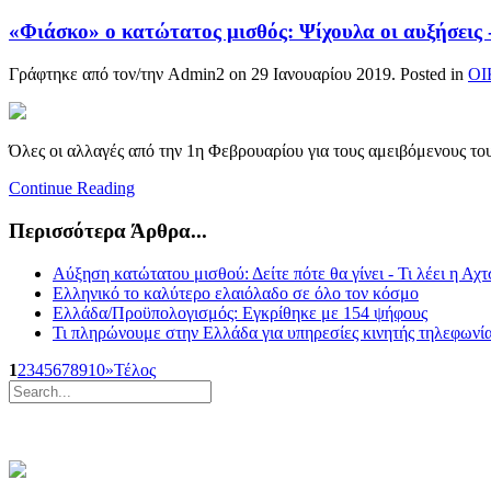
«Φιάσκο» ο κατώτατος μισθός: Ψίχουλα οι αυξήσεις 
Γράφτηκε από τον/την Admin2 on
29 Ιανουαρίου 2019
. Posted in
Ο
Όλες οι αλλαγές από την 1η Φεβρουαρίου για τους αμειβόμενους τ
Continue Reading
Περισσότερα Άρθρα...
Αύξηση κατώτατου μισθού: Δείτε πότε θα γίνει - Τι λέει η Αχ
Ελληνικό το καλύτερο ελαιόλαδο σε όλο τον κόσμο
Ελλάδα/Προϋπολογισμός: Εγκρίθηκε με 154 ψήφους
Τι πληρώνουμε στην Ελλάδα για υπηρεσίες κινητής τηλεφωνί
1
2
3
4
5
6
7
8
9
10
»
Τέλος