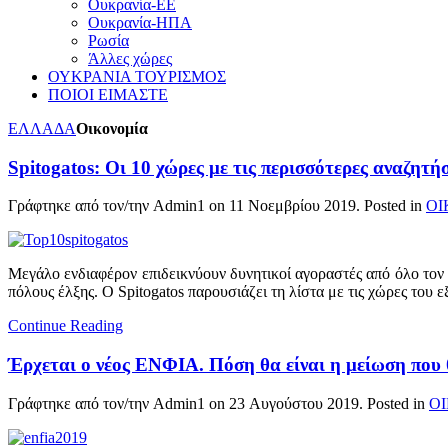
Ουκρανία-ΕΕ
Ουκρανία-ΗΠΑ
Ρωσία
Άλλες χώρες
ΟΥΚΡΑΝΙΑ ΤΟΥΡΙΣΜΟΣ
ΠΟΙΟΙ ΕΙΜΑΣΤΕ
ΕΛΛΑΔΑ
Οικονομία
Spitogatos: Οι 10 χώρες με τις περισσότερες αναζητ
Γράφτηκε από τον/την Admin1 on
11 Νοεμβρίου 2019
. Posted in
ΟΙ
Μεγάλο ενδιαφέρον επιδεικνύουν δυνητικοί αγοραστές από όλο τον 
πόλους έλξης. Ο Spitogatos παρουσιάζει τη λίστα με τις χώρες του 
Continue Reading
Έρχεται ο νέος ΕΝΦΙΑ. Πόση θα είναι η μείωση που θ
Γράφτηκε από τον/την Admin1 on
23 Αυγούστου 2019
. Posted in
Ο