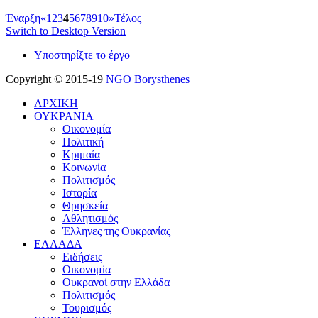
Έναρξη
«
1
2
3
4
5
6
7
8
9
10
»
Τέλος
Switch to Desktop Version
Υποστηρίξτε το έργο
Copyright © 2015-19
NGO Borysthenes
ΑΡΧΙΚΗ
ΟΥΚΡΑΝΙΑ
Οικονομία
Πολιτική
Κριμαία
Κοινωνία
Πολιτισμός
Ιστορία
Θρησκεία
Αθλητισμός
Έλληνες της Ουκρανίας
ΕΛΛΑΔΑ
Ειδήσεις
Οικονομία
Ουκρανοί στην Ελλάδα
Πολιτισμός
Τουρισμός