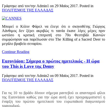
Γράφτηκε από τον/την Admin1 on
29 Μαϊος 2017
. Posted in
ΠΟΛΙΤΙΣΜΟΣ ΤΗΣ ΕΛΛΑΔΑΣ
Μπορεί ο Κόλιν Φάρελ να έλεγε ότι ο σκηνοθέτης Γιώργος
Λάνθιμος δεν ξέρει ακριβώς τι ταινία έκανε λίγες μέρες πριν
ωστόσο η κριτική επιτροπή στο 70ο Φεστιβάλ Καννών
συμφώνησαν και παρέδωσαν στο The Killing of a Sacred Deer το
μεγάλο βραβείο σεναρίου.
Continue Reading
Eurovision: Σήμερα ο πρώτος ημιτελικός - Η ώρα
του This is Love της Demy
Γράφτηκε από τον/την Admin2 on
09 Μαϊος 2017
. Posted in
ΠΟΛΙΤΙΣΜΟΣ ΤΗΣ ΕΛΛΑΔΑΣ
Για τις 10 το βράδυ δίνουν σήμερα ραντεβού οι απανταχού φίλοι
της Eurovision καθώς για την ώρα αυτή έχει προγραμματιστεί η
έναρξη του πρώτου ημιτελικού του ευρωπαϊκού διαγωνισμού
τραγουδιού.