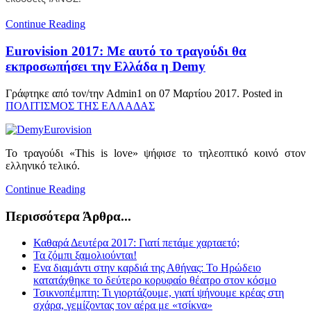
Continue Reading
Eurovision 2017: Με αυτό το τραγούδι θα
εκπροσωπήσει την Ελλάδα η Demy
Γράφτηκε από τον/την Admin1 on
07 Μαρτίου 2017
. Posted in
ΠΟΛΙΤΙΣΜΟΣ ΤΗΣ ΕΛΛΑΔΑΣ
Το τραγούδι «This is love» ψήφισε το τηλεοπτικό κοινό στον
ελληνικό τελικό.
Continue Reading
Περισσότερα Άρθρα...
Καθαρά Δευτέρα 2017: Γιατί πετάμε χαρταετό;
Τα ζόμπι ξαμολιούνται!
Ενα διαμάντι στην καρδιά της Αθήνας: Το Ηρώδειο
κατατάχθηκε το δεύτερο κορυφαίο θέατρο στον κόσμο
Τσικνοπέμπτη: Τι γιορτάζουμε, γιατί ψήνουμε κρέας στη
σχάρα, γεμίζοντας τον αέρα με «τσίκνα»