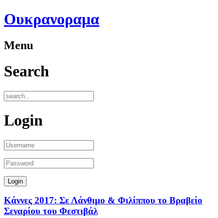
Ουκρανοραμα
Menu
Search
Login
Κάννες 2017: Σε Λάνθιμο & Φιλίππου το Βραβείο
Σεναρίου του Φεστιβάλ