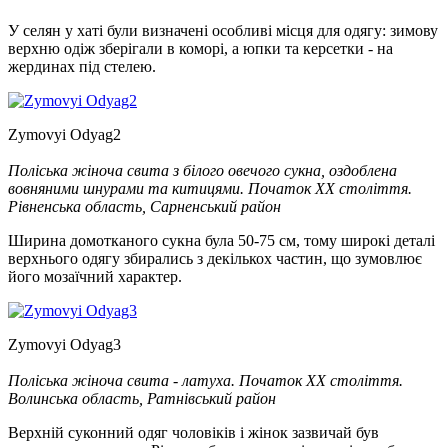
У селян у хаті були визначені особливі місця для одягу: зимову
верхню одіж зберігали в коморі, а юпки та керсетки - на
жердинах під стелею.
Zymovyi Odyag2
Поліська жіноча свита з білого овечого сукна, оздоблена
вовняними шнурами та китицями. Початок ХХ століття.
Рівненська область, Сарненський район
Ширина домотканого сукна була 50-75 см, тому широкі деталі
верхнього одягу збирались з декількох частин, що зумовлює
його мозаїчний характер.
Zymovyi Odyag3
Поліська жіноча свита - латуха. Початок ХХ століття.
Волинська область, Ратнівський район
Верхній суконний одяг чоловіків і жінок зазвичай був