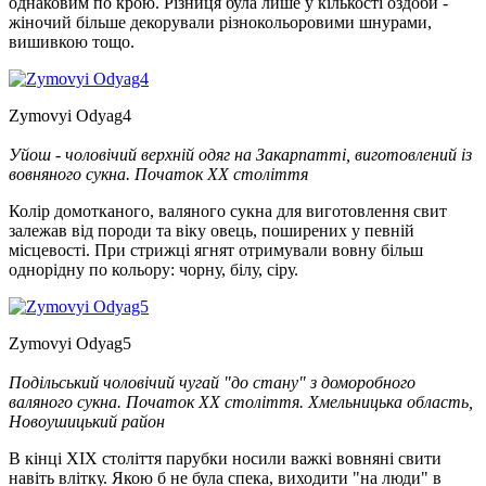
однаковим по крою. Різниця була лише у кількості оздоби -
жіночий більше декорували різнокольоровими шнурами,
вишивкою тощо.
Zymovyi Odyag4
Уйош - чоловічий верхній одяг на Закарпатті, виготовлений із
вовняного сукна. Початок ХХ століття
Колір домотканого, валяного сукна для виготовлення свит
залежав від породи та віку овець, поширених у певній
місцевості. При стрижці ягнят отримували вовну більш
однорідну по кольору: чорну, білу, сіру.
Zymovyi Odyag5
Подільський чоловічий чугай "до стану" з доморобного
валяного сукна. Початок ХХ століття. Хмельницька область,
Новоушицький район
В кінці ХІХ століття парубки носили важкі вовняні свити
навіть влітку. Якою б не була спека, виходити "на люди" в