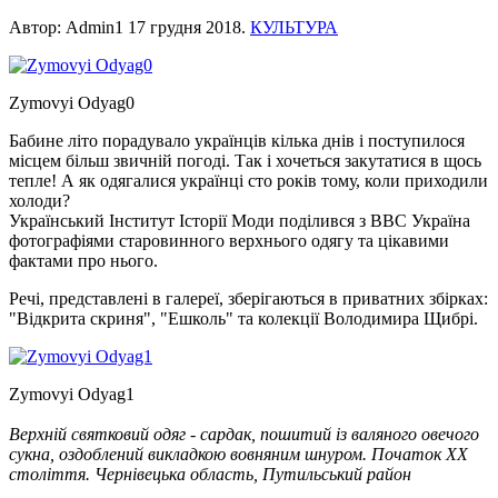
Автор: Admin1
17 грудня 2018
.
КУЛЬТУРА
Zymovyi Odyag0
Бабине літо порадувало українців кілька днів і поступилося
місцем більш звичній погоді. Так і хочеться закутатися в щось
тепле! А як одягалися українці сто років тому, коли приходили
холоди?
Український Інститут Історії Моди поділився з BBC Україна
фотографіями старовинного верхнього одягу та цікавими
фактами про нього.
Речі, представлені в галереї, зберігаються в приватних збірках:
"Відкрита скриня", "Ешколь" та колекції Володимира Щибрі.
Zymovyi Odyag1
Верхній святковий одяг - сардак, пошитий із валяного овечого
сукна, оздоблений викладкою вовняним шнуром. Початок XX
століття. Чернівецька область, Путильський район