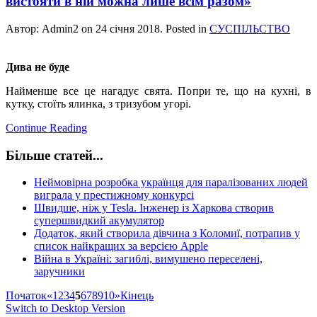
вистояти в ній можна лише всім разом»
Автор: Admin2 on
24 січня 2018
. Posted in
СУСПІЛЬСТВО
Дива не буде
Найменше все це нагадує свята. Попри те, що на кухні, в
кутку, стоїть ялинка, з тризубом угорі.
Continue Reading
Більше статей...
Неймовірна розробка українця для паралізованих людей
виграла у престижному конкурсі
Швидше, ніж у Tesla. Інженер із Харкова створив
супершвидкий акумулятор
Додаток, який створила дівчина з Коломиї, потрапив у
список найкращих за версією Apple
Війна в Україні: загиблі, вимушено переселені,
заручники
Початок
«
1
2
3
4
5
6
7
8
9
10
»
Кінець
Switch to Desktop Version