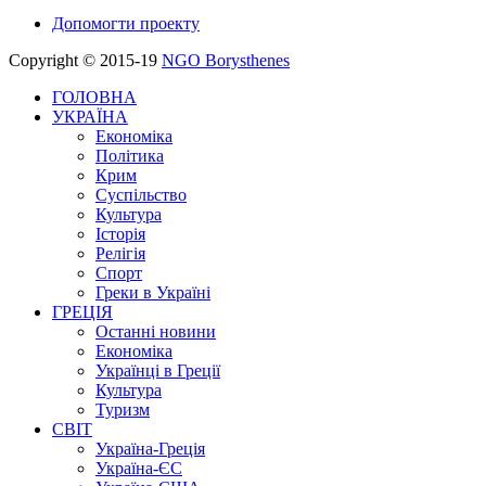
Допомогти проекту
Copyright © 2015-19
NGO Borysthenes
ГОЛОВНА
УКРАЇНА
Економіка
Політика
Крим
Суспільство
Культура
Історія
Релігія
Спорт
Греки в Україні
ГРЕЦІЯ
Останні новини
Економіка
Українці в Греції
Культура
Туризм
СВІТ
Україна-Греція
Україна-ЄС