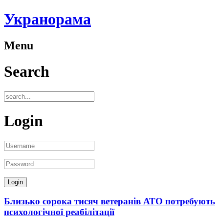
Укранорама
Menu
Search
Login
Близько сорока тисяч ветеранів АТО потребують
психологічної реабілітації