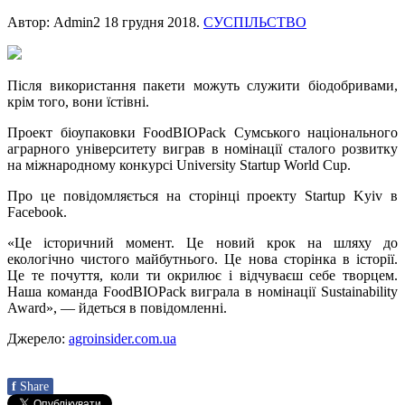
Автор: Admin2
18 грудня 2018
.
СУСПІЛЬСТВО
Після використання пакети можуть служити біодобривами,
крім того, вони їстівні.
Проект біоупаковки FoodBIOPack Сумського національного
аграрного університету виграв в номінації сталого розвитку
на міжнародному конкурсі University Startup World Cup.
Про це повідомляється на сторінці проекту Startup Kyiv в
Facebook.
«Це історичний момент. Це новий крок на шляху до
екологічно чистого майбутнього. Це нова сторінка в історії.
Це те почуття, коли ти окрилює і відчуваєш себе творцем.
Наша команда FoodBIOPack виграла в номінації Sustainability
Award», — йдеться в повідомленні.
Джерело:
agroinsider.com.ua
f
Share