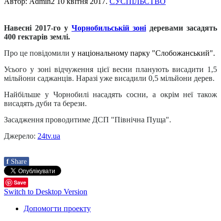
Автор: Admin2
10 квітня 2017
.
СУСПІЛЬСТВО
Навесні 2017-го у
Чорнобильській зоні
деревами засадять
400 гектарів землі.
Про це повідомили
у національному парку "Слобожанський"
.
Усього у зоні відчуження цієї весни планують висадити 1,5
мільйони саджанців. Наразі уже висадили 0,5 мільйони дерев.
Найбільше у Чорнобилі насадять сосни, а окрім неї також
висадять дуби та берези.
Засадження проводитиме ДСП "Північна Пуща".
Джерело:
24tv.ua
f
Share
Save
Switch to Desktop Version
Допомогти проекту