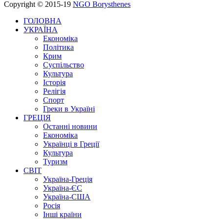
Copyright © 2015-19
NGO Borysthenes
ГОЛОВНА
УКРАЇНА
Економіка
Політика
Крим
Суспільство
Культура
Історія
Релігія
Спорт
Греки в Україні
ГРЕЦІЯ
Останні новини
Економіка
Українці в Греції
Культура
Туризм
СВІТ
Україна-Греція
Україна-ЄС
Україна-США
Росія
Інші країни