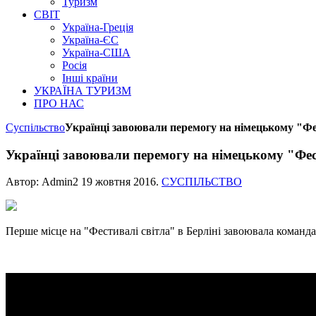
Туризм
СВІТ
Україна-Греція
Україна-ЄС
Україна-США
Росія
Інші країни
УКРАЇНА ТУРИЗМ
ПРО НАС
Суспільство
Українці завоювали перемогу на німецькому "Фе
Українці завоювали перемогу на німецькому "Фес
Автор: Admin2
19 жовтня 2016
.
СУСПІЛЬСТВО
Перше місце на "Фестивалі світла" в Берліні завоювала команда