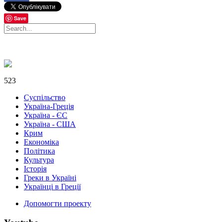
Save
523
Суспільство
Україна-Греція
Україна - ЄС
Україна - США
Крим
Економіка
Політика
Культура
Історія
Греки в Україні
Українці в Греції
Допомогти проекту