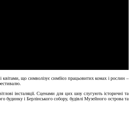
і квітами, що символізує симбіоз працьовитих комах і рослин –
фестивалю.
світлові інсталяції. Сценами для цих шоу слугують історичні та
го будинку і Берлінського собору, будівлі Музейного острова та