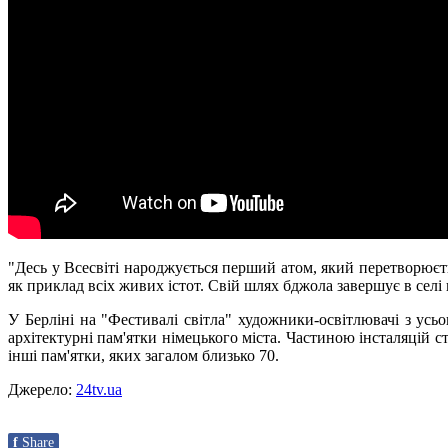
"Десь у Всесвіті народжується перший атом, який перетворюєть
як приклад всіх живих істот. Свій шлях бджола завершує в селі
У Берліні на "Фестивалі світла" художники-освітлювачі з усьог
архітектурні пам'ятки німецького міста. Частиною інсталяцій с
інші пам'ятки, яких загалом близько 70.
Джерело:
24tv.ua
f
Share