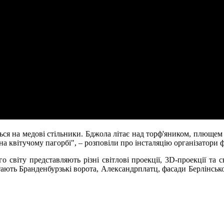
ся на медові стільники. Бджола літає над торф'яником, плющем 
 на квітучому пагорбі", – розповіли про інсталяцію організатори 
о світу представляють різні світлові проекції, 3D-проекції та 
тають Бранденбурзькі ворота, Александрплатц, фасади Берлінсько