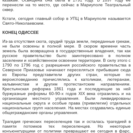
перенесли на то место, где сейчас в Мариуполе Театральный
сквер.
Кстати, сегодня главный собор в УПЦ в Мариуполе называется
Свято-Николаевским.
КОНЕЦ ОДИССЕЕ
Из-за отсутствия скота, орудий труда земли, переданные грекам,
не были освоены в полной мере. В скором времени часть
земель была возвращена в государственные владения, так как
русское правительство было заинтересовано в полном
заселении и хозяйственном освоении территории. В силу этого с
1790 по 1796 год с разрешения российского правительства в
Северное Приазовье начинают переселяться прибывшие сюда
из Европы представители других стран, которые по
вероисповеданию причислялись к католикам, лютеранам,
кальвинистам и другим протестантским направлениям.
Крестьянская реформа 1861 года и последующие за ней
буржуазные реформы 60-90-х годов XIX века отразились и на
организации местного управления. Были ликвидированы
национальные округа и особые права (привилегии) отдельных
национальных групп населения. На местах создавались единые
общегражданские органы управления.
Трагедия греческих переселенцев так и осталась трагедией в
памяти потомков тех переселенцев. Но некоторые
конъюнктурщики от политики превращают ее сегодня в фарс,