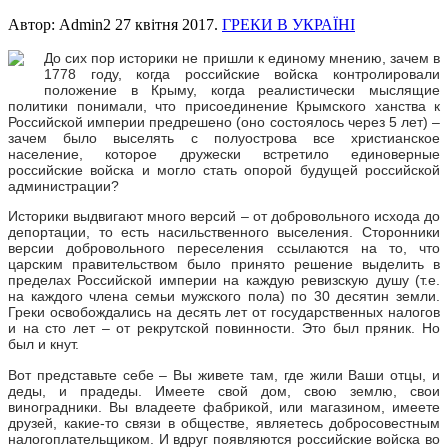
Автор: Admin2
27 квітня 2017
.
ГРЕКИ В УКРАЇНІ
До сих пор историки не пришли к единому мнению, зачем в
1778 году, когда российские войска контролировали
положение в Крыму, когда реалистически мыслящие
политики понимали, что присоединение Крымского ханства к
Российской империи предрешено (оно состоялось через 5 лет) –
зачем было выселять с полуострова все христианское
население, которое дружески встретило единоверные
российские войска и могло стать опорой будущей российской
администрации?
Историки выдвигают много версий – от добровольного исхода до
депортации, то есть насильственного выселения. Сторонники
версии добровольного переселения ссылаются на то, что
царским правительством было принято решение выделить в
пределах Российской империи на каждую ревизскую душу (т.е.
на каждого члена семьи мужского пола) по 30 десятин земли.
Греки освобождались на десять лет от государственных налогов
и на сто лет – от рекрутской повинности. Это был пряник. Но
был и кнут.
Вот представьте себе – Вы живете там, где жили Ваши отцы, и
деды, и прадеды. Имеете свой дом, свою землю, свои
виноградники. Вы владеете фабрикой, или магазином, имеете
друзей, какие-то связи в обществе, являетесь добросовестным
налогоплательщиком. И вдруг появляются российские войска во