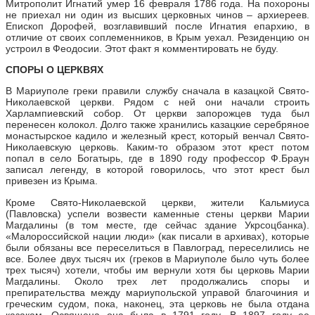
Митрополит Игнатий умер 16 февраля 1786 года. На похороны
не приехал ни один из высших церковных чинов – архиереев.
Епископ Дорофей, возглавивший после Игнатия епархию, в
отличие от своих соплеменников, в Крым уехал. Резиденцию он
устроил в Феодосии. Этот факт я комментировать не буду.
СПОРЫ О ЦЕРКВЯХ
В Мариуполе греки правили службу сначала в казацкой Свято-
Николаевской церкви. Рядом с ней они начали строить
Харлампиевский собор. От церкви запорожцев туда был
перенесен колокол. Долго также хранились казацкие серебряное
монастырское кадило и железный крест, который венчал Свято-
Николаевскую церковь. Каким-то образом этот крест потом
попал в село Богатырь, где в 1890 году профессор Ф.Браун
записал легенду, в которой говорилось, что этот крест был
привезен из Крыма.
Кроме Свято-Николаевской церкви, жители Кальмиуса
(Павловска) успели возвести каменные стены церкви Марии
Магдалины (в том месте, где сейчас здание Укрсоцбанка).
«Малороссийской нации люди» (как писали в архивах), которые
были обязаны все переселиться в Павлоград, переселились не
все. Более двух тысяч их (греков в Мариуполе было чуть более
трех тысяч) хотели, чтобы им вернули хотя бы церковь Марии
Магдалины. Около трех лет продолжались споры и
препирательства между мариупольской управой благочиния и
греческим судом, пока, наконец, эта церковь не была отдана
казакам. Освящена она была в 1791 году. В 1897 году ее