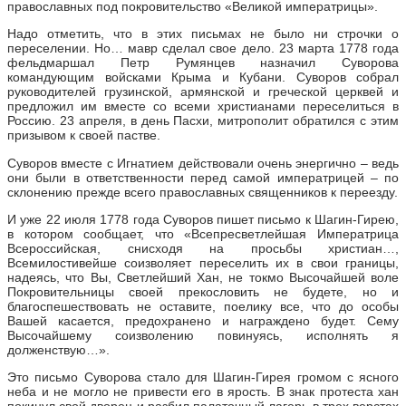
православных под покровительство «Великой императрицы».
Надо отметить, что в этих письмах не было ни строчки о
переселении. Но… мавр сделал свое дело. 23 марта 1778 года
фельдмаршал Петр Румянцев назначил Суворова
командующим войсками Крыма и Кубани. Суворов собрал
руководителей грузинской, армянской и греческой церквей и
предложил им вместе со всеми христианами переселиться в
Россию. 23 апреля, в день Пасхи, митрополит обратился с этим
призывом к своей пастве.
Суворов вместе с Игнатием действовали очень энергично – ведь
они были в ответственности перед самой императрицей – по
склонению прежде всего православных священников к переезду.
И уже 22 июля 1778 года Суворов пишет письмо к Шагин-Гирею,
в котором сообщает, что «Всепресветлейшая Императрица
Всероссийская, снисходя на просьбы христиан…,
Всемилостивейше соизволяет переселить их в свои границы,
надеясь, что Вы, Светлейший Хан, не токмо Высочайшей воле
Покровительницы своей прекословить не будете, но и
благоспешествовать не оставите, поелику все, что до особы
Вашей касается, предохранено и награждено будет. Сему
Высочайшему соизволению повинуясь, исполнять я
долженствую…».
Это письмо Суворова стало для Шагин-Гирея громом с ясного
неба и не могло не привести его в ярость. В знак протеста хан