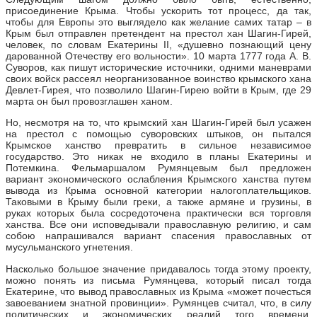
присоединение Крыма. Чтобы ускорить тот процесс, да так,
чтобы для Европы это выглядело как желание самих татар – в
Крым был отправлен претендент на престол хан Шагин-Гирей,
человек, по словам Екатерины ІІ, «душевно познающий цену
дарованной Отечеству его вольности». 10 марта 1777 года А. В.
Суворов, как пишут исторические источники, одними маневрами
своих войск рассеял неорганизованное воинство крымского хана
Девлет-Гирея, что позволило Шагин-Гирею войти в Крым, где 29
марта он был провозглашен ханом.
Но, несмотря на то, что крымский хан Шагин-Гирей был усажен
на престол с помощью суворовских штыков, он пытался
Крымское ханство превратить в сильное независимое
государство. Это никак не входило в планы Екатерины и
Потемкина. Фельмаршалом Румянцевым был предложен
вариант экономического ослабления Крымского ханства путем
вывода из Крыма основной категории налогоплательщиков.
Таковыми в Крыму были греки, а также армяне и грузины, в
руках которых была сосредоточена практически вся торговля
ханства. Все они исповедывали православную религию, и сам
собою напрашивался вариант спасения православных от
мусульманского угнетения.
Насколько большое значение придавалось тогда этому проекту,
можно понять из письма Румянцева, который писал тогда
Екатерине, что вывод православных из Крыма «может почесться
завоеванием знатной провинции». Румянцев считал, что, в силу
политических и экономических реалий того времени,