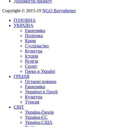
Допомогти проекту
Copyright © 2015-19
NGO Borysthenes
ГОЛОВНА
УКРАЇНА
Економіка
Політика
Крим
Суспільство
Культура
Історія
Релігія
Спорт
Греки в Україні
ГРЕЦІЯ
Останні новини
Економіка
Українці в Греції
Культура
Туризм
СВІТ
Україна-Греція
Україна-ЄС
Україна-США