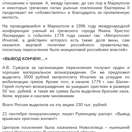
отношению к грекам. А, между прочим, до сих пор в Мариуполе
и некоторых греческих селах рьяные поклонники Екатерины II
продолжают ее «обожествлять» и благодарить за проявленную
милость.
На проводившейся в Мариуполе в 1996 году международной
конференции ученый из греческого города Янина Христос
Ласкаридис о событиях 1778 года сказал так: «Митрополит
Игнатий, в действиях которого есть также доля вины, сам
оказался жертвой политики российского правительства,
поскольку переселение было инициативой российских властей».
«ВЫВОД КОНЧЕН!…»
А.В. Суворов за организацию переселения получил орден и
хорошее материальное вознаграждение. Он же предложил
выделить 3000 рублей митрополиту Игнатию за усердие по
мобилизации греков. Кроме того, в начале 1779 г. хан Шагин-
Гирей получил вознаграждение за ушедших христиан в размере
50 тыс. рублей, и такая же сумма была выделена братьям хана,
беям, мурзам и ханским чиновникам
Всего Россия выделила на эту акцию 230 тыс. рублей.
21 сентября генералиссимус пишет Румянцеву рапорт: «Вывод
крымских христиан кончен!»
Центром поселения была назначена Новоселица – нынешний