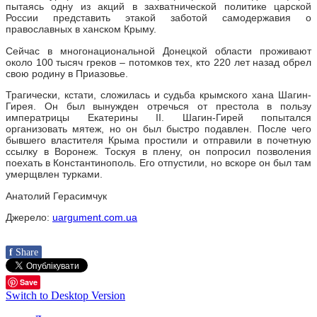
пытаясь одну из акций в захватнической политике царской
России представить этакой заботой самодержавия о
православных в ханском Крыму.
Сейчас в многонациональной Донецкой области проживают
около 100 тысяч греков – потомков тех, кто 220 лет назад обрел
свою родину в Приазовье.
Трагически, кстати, сложилась и судьба крымского хана Шагин-
Гирея. Он был вынужден отречься от престола в пользу
императрицы Екатерины II. Шагин-Гирей попытался
организовать мятеж, но он был быстро подавлен. После чего
бывшего властителя Крыма простили и отправили в почетную
ссылку в Воронеж. Тоскуя в плену, он попросил позволения
поехать в Константинополь. Его отпустили, но вскоре он был там
умерщвлен турками.
Анатолий Герасимчук
Джерело:
uargument.com.ua
f
Share
Save
Switch to Desktop Version