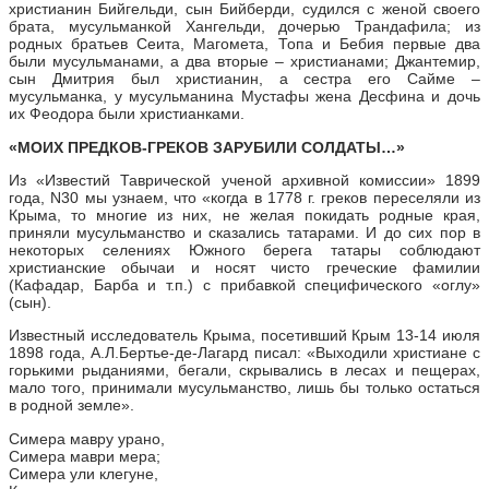
христианин Бийгельди, сын Бийберди, судился с женой своего
брата, мусульманкой Хангельди, дочерью Трандафила; из
родных братьев Сеита, Магомета, Топа и Бебия первые два
были мусульманами, а два вторые – христианами; Джантемир,
сын Дмитрия был христианин, а сестра его Сайме –
мусульманка, у мусульманина Мустафы жена Десфина и дочь
их Феодора были христианками.
«МОИХ ПРЕДКОВ-ГРЕКОВ ЗАРУБИЛИ СОЛДАТЫ…»
Из «Известий Таврической ученой архивной комиссии» 1899
года, N30 мы узнаем, что «когда в 1778 г. греков переселяли из
Крыма, то многие из них, не желая покидать родные края,
приняли мусульманство и сказались татарами. И до сих пор в
некоторых селениях Южного берега татары соблюдают
христианские обычаи и носят чисто греческие фамилии
(Кафадар, Барба и т.п.) с прибавкой специфического «оглу»
(сын).
Известный исследователь Крыма, посетивший Крым 13-14 июля
1898 года, А.Л.Бертье-де-Лагард писал: «Выходили христиане с
горькими рыданиями, бегали, скрывались в лесах и пещерах,
мало того, принимали мусульманство, лишь бы только остаться
в родной земле».
Симера мавру урано,
Симера маври мера;
Симера ули клегуне,