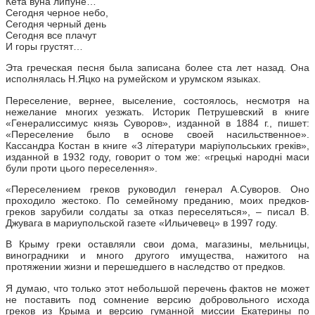
Кета вуна липуне…
Сегодня черное небо,
Сегодня черный день
Сегодня все плачут
И горы грустят…
Эта греческая песня была записана более ста лет назад. Она
исполнялась Н.Яцко на румейском и урумском языках.
Переселение, вернее, выселение, состоялось, несмотря на
нежелание многих уезжать. Историк Петрушевский в книге
«Генералиссимус князь Суворов», изданной в 1884 г., пишет:
«Переселение было в основе своей насильственное».
Кассандра Костан в книге «3 літератури маріупольських греків»,
изданной в 1932 году, говорит о том же: «грецькі народні маси
були проти цього переселення».
«Переселением греков руководил генерал А.Суворов. Оно
проходило жестоко. По семейному преданию, моих предков-
греков зарубили солдаты за отказ переселяться», – писал В.
Джувага в мариупольской газете «Ильичевец» в 1997 году.
В Крыму греки оставляли свои дома, магазины, мельницы,
виноградники и много другого имущества, нажитого на
протяжении жизни и перешедшего в наследство от предков.
Я думаю, что только этот небольшой перечень фактов не может
не поставить под сомнение версию добровольного исхода
греков из Крыма и версию гуманной миссии Екатерины по