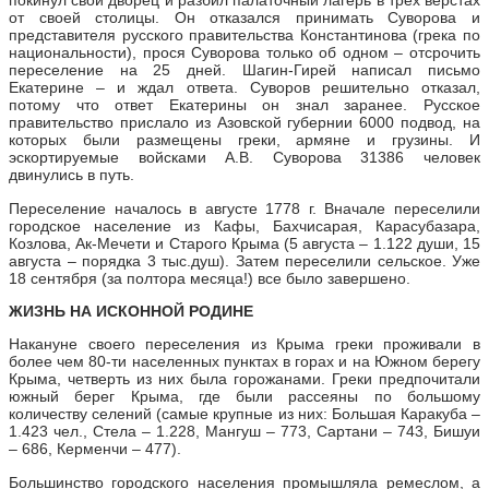
покинул свой дворец и разбил палаточный лагерь в трех верстах
от своей столицы. Он отказался принимать Суворова и
представителя русского правительства Константинова (грека по
национальности), прося Суворова только об одном – отсрочить
переселение на 25 дней. Шагин-Гирей написал письмо
Екатерине – и ждал ответа. Суворов решительно отказал,
потому что ответ Екатерины он знал заранее. Русское
правительство прислало из Азовской губернии 6000 подвод, на
которых были размещены греки, армяне и грузины. И
эскортируемые войсками А.В. Суворова 31386 человек
двинулись в путь.
Переселение началось в августе 1778 г. Вначале переселили
городское население из Кафы, Бахчисарая, Карасубазара,
Козлова, Ак-Мечети и Старого Крыма (5 августа – 1.122 души, 15
августа – порядка 3 тыс.душ). Затем переселили сельское. Уже
18 сентября (за полтора месяца!) все было завершено.
ЖИЗНЬ НА ИСКОННОЙ РОДИНЕ
Накануне своего переселения из Крыма греки проживали в
более чем 80-ти населенных пунктах в горах и на Южном берегу
Крыма, четверть из них была горожанами. Греки предпочитали
южный берег Крыма, где были рассеяны по большому
количеству селений (самые крупные из них: Большая Каракуба –
1.423 чел., Стела – 1.228, Мангуш – 773, Сартани – 743, Бишуи
– 686, Керменчи – 477).
Большинство городского населения промышляла ремеслом, а