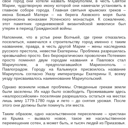
свой город они хотели назвать Мариуполем, в честь Святой
Марии, чудотворную икону которой они намечали установить в
главном соборе города. Главная святыня крымских греков –
икона Божьей Матери – на берега Азовского моря была
перенесена монахами Успенского монастыря. К сожалению,
этот памятник средневековой византийской живописи был
утерян в период Гражданской войны.
Напомним, что в устье реки Волчьей, где греки отказались
поселиться, намечался к строительству город именно с таким
названием, правда, в честь другой Марии – жены наследника
русского престола, невестки Екатерины. Проблема разрешилась
чрезвычайно просто. Без бюрократических проволочек Потемкин
просто поменял двум городам названия и Павловск стал
Мариуполем, а предполагавшийся Марионополь –
Павлоградом. Городу на Кальмиусе присвоилось название
Мариуполь согласно Указу императрицы Екатерины II, всему
уезду присваивалось наименование Мариупольский.
Однако возникли новые проблемы. Отведенные грекам земли
были заселены. Их надо было освободить. Проживавшим здесь
«малороссийским» поселянам разрешалось остаться на местах
лишь зиму 1779-1780 года и лето – до снятия урожая. После
этого они должны были покинуть эти места.
Таким образом, одно насильственное переселение – христиан
из Крыма – вызвало новое, такое же насильственное
перемещение сотен, а может быть, и тысяч людей из Приазовья.