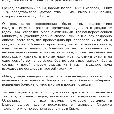
город Новомосковск Днепропетровской области.
Греков, покинувших Крым, насчитывалось 18391 человек, из них
– 87 представителей духовенства. С ними было 12598 армян,
которых вывезли под Ростов.
О результатах переселения более чем красноречиво
свидетельствуют строки из прошения, поданого в двадцатых
годах XIX столетия уполномоченными греков-переселенцев
Министру внутренних дел Ланскому: «Мы не в силах подробно
описать всего того, что происходило при переселении нашем и
как действовали болезни, произошедшие от перемены климата,
воды, тесноты квартир и большей частью от неимения их…
нелицемерно скажем и по самой истине, что целые семейства
пострадали жизнью, а многие лишились половины оных и ни
одно семейство не осталось без потери отца, матери, брата,
сестры и детей; словом сказать из 9 тысяч мужского пола
выходцев не осталось и третьей части…»
«Между переселенцами открылись разные недуги и сверх того,
появилась в то время в Новороссийской и Азовской губерниях
повальная болезнь, отчего многие в дороге померли»
Тут необходимо учесть, что указанная треть – это количество
тех, кто, в конце концов, поселился на отведенных землях.
Остальные – не все умерли: некоторые остались в
Екатеринославе, другие поселились в Таганроге. Отметим
также, что многие все-таки вернулись в Крым.