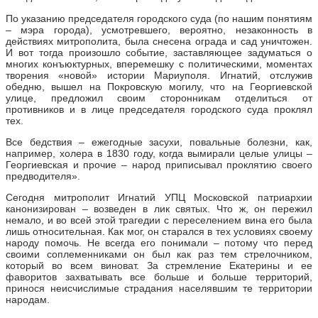
По указанию председателя городского суда (по нашим понятиям
– мэра города), усмотревшего, вероятно, незаконность в
действиях митрополита, была снесена ограда и сад уничтожен.
И вот тогда произошло событие, заставляющее задуматься о
многих конъюктурных, вперемешку с политическими, моментах
творения «новой» истории Мариуполя. Игнатий, отслужив
обедню, вышел на Покровскую могилу, что на Георгиевской
улице, предложил своим сторонникам отделиться от
противников и в лице председателя городского суда проклял
тех.
Все бедствия – ежегодные засухи, повальные болезни, как,
например, холера в 1830 году, когда вымирали целые улицы –
Георгиевская и прочие – народ приписывал проклятию своего
предводителя».
Сегодня митрополит Игнатий УПЦ Московской патриархии
канонизирован – возведен в лик святых. Что ж, он пережил
немало, и во всей этой трагедии с переселением вина его была
лишь относительная. Как мог, он старался в тех условиях своему
народу помочь. Не всегда его понимали – потому что перед
своими соплеменниками он был как раз тем стрелочником,
который во всем виноват. За стремление Екатерины и ее
фаворитов захватывать все больше и больше территорий,
принося неисчислимые страдания населявшим те территории
народам.