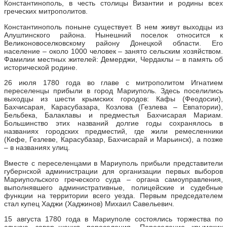
Константинополь, в честь столицы Византии и родины всех
греческих митрополитов.
Константинополь поныне существует. В нем живут выходцы из
Алуштинского района. Нынешний поселок относится к
Великоновоселковскому району Донецкой области. Его
население – около 1000 человек – занято сельским хозяйством.
Фамилии местных жителей: Демерджи, Чердаклы – в память об
исторической родине.
26 июля 1780 года во главе с митрополитом Игнатием
переселенцы прибыли в город Мариуполь. Здесь поселились
выходцы из шести крымских городов: Кафы (Феодосии),
Бахчисарая, Карасубазара, Козлова (Гезлева – Евпатории),
Бельбека, Балаклавы и предместья Бахчисарая Мариам.
Большинство этих названий долгие годы сохранялось в
названиях городских предместий, где жили ремесленники
(Кефе, Гезлеве, Карасубазар, Бахчисарай и Марьинск), а позже
– в названиях улиц.
Вместе с переселенцами в Мариуполь прибыли представители
губернской администрации для организации первых выборов
Мариупольского греческого суда – органа самоуправления,
выполнявшего административные, полицейские и судебные
функции на территории всего уезда. Первым председателем
стал купец Хаджи (Хаджинов) Михаил Савельевич.
15 августа 1780 года в Мариуполе состоялись торжества по
случаю завер¬шения переселения. Переселение крымских