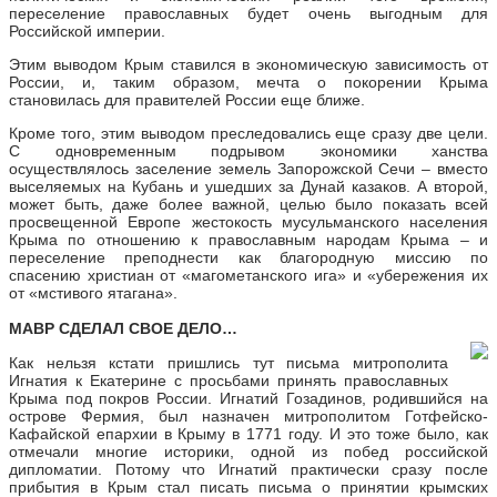
переселение православных будет очень выгодным для
Российской империи.
Этим выводом Крым ставился в экономическую зависимость от
России, и, таким образом, мечта о покорении Крыма
становилась для правителей России еще ближе.
Кроме того, этим выводом преследовались еще сразу две цели.
С одновременным подрывом экономики ханства
осуществлялось заселение земель Запорожской Сечи – вместо
выселяемых на Кубань и ушедших за Дунай казаков. А второй,
может быть, даже более важной, целью было показать всей
просвещенной Европе жестокость мусульманского населения
Крыма по отношению к православным народам Крыма – и
переселение преподнести как благородную миссию по
спасению христиан от «магометанского ига» и «убережения их
от «мстивого ятагана».
МАВР СДЕЛАЛ СВОЕ ДЕЛО…
Как нельзя кстати пришлись тут письма митрополита
Игнатия к Екатерине с просьбами принять православных
Крыма под покров России. Игнатий Гозадинов, родившийся на
острове Фермия, был назначен митрополитом Готфейско-
Кафайской епархии в Крыму в 1771 году. И это тоже было, как
отмечали многие историки, одной из побед российской
дипломатии. Потому что Игнатий практически сразу после
прибытия в Крым стал писать письма о принятии крымских