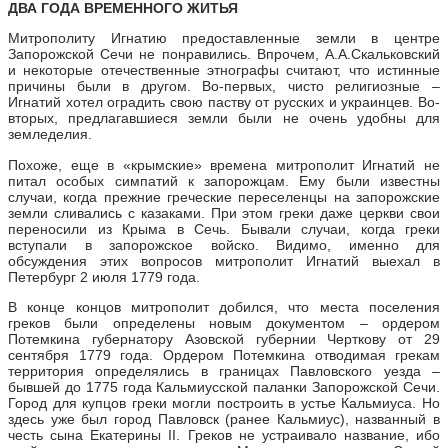
ДВА ГОДА ВРЕМЕННОГО ЖИТЬЯ
Митрополиту Игнатию предоставленные земли в центре
Запорожской Сечи не понравились. Впрочем, А.А.Скальковский
и некоторые отечественные этнографы считают, что истинные
причины были в другом. Во-первых, чисто религиозные –
Игнатий хотел оградить свою паству от русских и украинцев. Во-
вторых, предлагавшиеся земли были не очень удобны для
земледелия.
Похоже, еще в «крымские» времена митрополит Игнатий не
питал особых симпатий к запорожцам. Ему были известны
случаи, когда прежние греческие переселенцы на запорожские
земли сливались с казаками. При этом греки даже церкви свои
переносили из Крыма в Сечь. Бывали случаи, когда греки
вступали в запорожское войско. Видимо, именно для
обсуждения этих вопросов митрополит Игнатий выехал в
Петербург 2 июля 1779 года.
В конце концов митрополит добился, что места поселения
греков были определены новым документом – ордером
Потемкина губернатору Азовской губернии Черткову от 29
сентября 1779 года. Ордером Потемкина отводимая грекам
территория определялись в границах Павловского уезда –
бывшей до 1775 года Кальмиусской паланки Запорожской Сечи.
Город для купцов греки могли построить в устье Кальмиуса. Но
здесь уже был город Павловск (ранее Кальмиус), названный в
честь сына Екатерины II. Греков не устраивало название, ибо