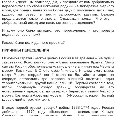
главе с известным полководцем, и предлагают вам добровольно
переселиться со своей исконной родины на побережье Черного
моря, где предки ваши жили более двух с половиной тысяч лет,
куда-то на север, в земли запорожских казаков. Взамен
предлагаются какие-то льготы. Отказаться нельзя. Что это –
добровольный исход или насильственное выселение?
И кому оно было выгодно, это переселение, и кто первым
поднял вопрос о нем?
Каковы были цели данного проекта?
ПРИЧИНЫ ПЕРЕСЕЛЕНИЯ
Основной стратегической целью России в те времена – на пути к
завоеванию Константинополя – было завоевание Крыма. Этим
самым Россия обеспечивала установление влияния над Черным
морем. Как писал В.О.Ключевский, «после Ништадтского мира,
когда Россия твердой ногой стала на Балтийском море, на
очереди оставались два вопроса внешней политики: один
территориальный, другой национальный. Первый состоял в том,
чтобы продвинуть южную границу государства до его
естественных пределов, до северной береговой линии Черного
моря с Крымом и Азовским морем… («Русская история. Полный
курс лекций в трех книгах»).
В ходе первой русско-турецкой войны 1768-1774 годов Россия
добилась в 1772 году объявления независимости Крыма.
Следующим шагом должно было быть, естественно,