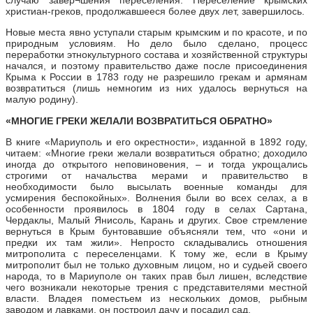
христиан-греков, продолжавшееся более двух лет, завершилось.
Новые места явно уступали старым крымским и по красоте, и по
природным условиям. Но дело было сделано, процесс
переработки этнокультурного состава и хозяйственной структуры
начался, и поэтому правительство даже после присоединения
Крыма к России в 1783 году не разрешило грекам и армянам
возвратиться (лишь немногим из них удалось вернуться на
малую родину).
«МНОГИЕ ГРЕКИ ЖЕЛАЛИ ВОЗВРАТИТЬСЯ ОБРАТНО»
В книге «Мариуполь и его окрестности», изданной в 1892 году,
читаем: «Многие греки желали возвратиться обратно; доходило
иногда до открытого неповиновения, – и тогда укрощались
строгими от начальства мерами и правительство в
необходимости было высылать военные команды для
усмирения беспокойных». Волнения были во всех селах, а в
особенности проявилось в 1804 году в селах Сартана,
Чердаклы, Малый Янисоль, Карань и других. Свое стремление
вернуться в Крым бунтовавшие объясняли тем, что «они и
предки их там жили». Непросто складывались отношения
митрополита с переселенцами. К тому же, если в Крыму
митрополит был не только духовным лицом, но и судьей своего
народа, то в Мариуполе он таких прав был лишен, вследствие
чего возникали некоторые трения с представителями местной
власти. Владея поместьем из нескольких домов, рыбным
заводом и лавками, он построил дачу и посадил сад.