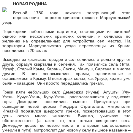
НОВАЯ РОДИНА
Весной 1780 года начался завершающий этап
переселения – переход христиан-греков в Мариупольский
уезд.
Переходили небольшими партиями, состоящими из жителей
одного или нескольких крымских селений, и селились по
желанию на определенных для устройства сел местах. На
территории Мариупольского уезда переселенцы из Крыма
поселились в 20 селах.
Выходцы из крымских городов и сел селились отдельно друг от
друга, образуя кварталы и селения. Так появились села Ялта,
Урзуф, Старый Крым, Карань, Ласпи, Мангуш, Сартана и многие
другие. В них основывались храмы, одноименные с
оставшимися в Крыму. В некоторых селах, как Урзуф, храмы уже
были – казацкие. Они просто передавались грекам.
Греки пяти небольших сел: Демерджи (Фуны), Алушты, Улу-
Узень, Кучук-Узень, Куру-Узень, располагавшихся у подножия
горы Демерджи, поселились вместе. Присутствуя при
освящении новой церкви Феодора Стратилата, митрополит
Игнатий поразился щедрости греков, пожертвовавших в этот
день около много живности. Видимо, учитывая это
обстоятельство (а также то, что только священник села
Демерджи дошел до нового места, в то время как остальные
умерли в пути), митрополит дал новому селу пышное название –