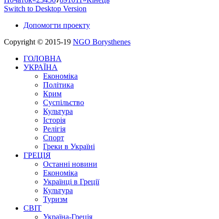
Switch to Desktop Version
Допомогти проекту
Copyright © 2015-19
NGO Borysthenes
ГОЛОВНА
УКРАЇНА
Економіка
Політика
Крим
Суспільство
Культура
Історія
Релігія
Спорт
Греки в Україні
ГРЕЦІЯ
Останні новини
Економіка
Українці в Греції
Культура
Туризм
СВІТ
Україна-Греція