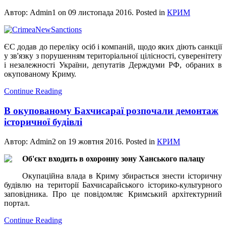
Автор: Admin1 on
09 листопада 2016
. Posted in
КРИМ
ЄС додав до переліку осіб і компаній, щодо яких діють санкції
у зв'язку з порушенням територіальної цілісності, суверенітету
і незалежності України, депутатів Держдуми РФ, обраних в
окупованому Криму.
Continue Reading
В окупованому Бахчисараї розпочали демонтаж
історичної будівлі
Автор: Admin2 on
19 жовтня 2016
. Posted in
КРИМ
Об'єкт входить в охоронну зону Ханського палацу
Окупаційна влада в Криму збирається знести історичну
будівлю на території Бахчисарайського історико-культурного
заповідника. Про це повідомляє Кримський архітектурний
портал.
Continue Reading