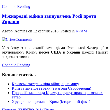
Continue Reading
Міжнародні оцінки звинувачень Росії проти
України
Автор: Admin1 on
12 серпня 2016
. Posted in
КРИМ
У зв’язку з провокаційними діями Російської Федерації в
окупованому Криму
посол США в Україні
Джефрі Пайєтт
зокрема заявив :
Continue Reading
Більше статей...
Кримські татари - ціна війни, ціна миру
Крім татар є ще і греки (з нагоди Євробачення)
Проросійська влада Криму порушує права кримських
татар
Хрущов не передавав Крим (історичний факт)
Початок
«
2
3
4
5
6
7
8
9
10
11
»
Кінець