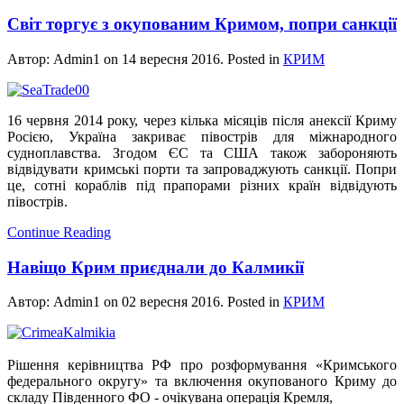
Світ торгує з окупованим Кримом, попри санкції
Автор: Admin1 on
14 вересня 2016
. Posted in
КРИМ
16 червня 2014 року, через кілька місяців після анексії Криму
Росією, Україна закриває півострів для міжнародного
судноплавства. Згодом ЄС та США також забороняють
відвідувати кримські порти та запроваджують санкції. Попри
це, сотні кораблів під прапорами різних країн відвідують
півострів.
Continue Reading
Навіщо Крим приєднали до Калмикії
Автор: Admin1 on
02 вересня 2016
. Posted in
КРИМ
Рішення керівництва РФ про розформування «Кримського
федерального округу» та включення окупованого Криму до
складу Південного ФО - очікувана операція Кремля,