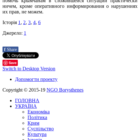
помочь крымчанам в сложившейся ситуации практически
ничем, кроме оперативного информирования о нарушениях
их прав, не можем.
Історія
1
,
2
,
3
,
4
,
6
Джерело:
1
f
Share
Save
Switch to Desktop Version
Допомогти проекту
Copyright © 2015-19
NGO Borysthenes
ГОЛОВНА
УКРАЇНА
Економіка
Політика
Крим
Суспільство
Культура
Історія