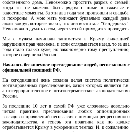
собственного дома. Невозможно простить разрыв с семьей:
когда ты не можешь быть рядом с ними в тяжелые и
радостные моменты. За эти два года там произошли и свадьба,
и похороны. А мою мать унижают буквально каждый день
люди вокруг, которые знают, что она воспитала "бандеровку".
Невозможно думать о том, через что ей приходится проходить.
Мы с мужем начинали заниматься в Крыму фиксацией
нарушения прав человека, и если оглядываться назад, то за два
года стало только хуже, но закономерно тому преступлению,
которое совершила Россия.
Началось бесконечное преследование людей, несогласных с
официальной позицией РФ.
На сегодняшний день создана целая система политически
мотивированных преследований, базой которых является т.н.
антитеррористическое и антиэкстремистское законодательство
России.
За последние 10 лет в самой РФ уже сложилась довольно
четкая практика преследования любых оппозиционных
взглядов и проявлений несогласия с помощью репрессивного
законодательства, а теперь эта практика как по кальке
отрабатывается Крыму в ускоренных темпах. И, к сожалению,