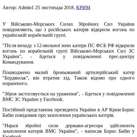
Автор: Admin1
25 листопада 2018
.
КРИМ
У Військово-Морських Силах Збройних Сил України
повідомляють, що з російських катерів відкрили вогонь по
українській корабельній групі.
"Після виходу з 12-мильної зони катери ПС ФСБ РФ відкрили
вогонь по корабельній групі Військово-Морських Сил ЗС
України", - йдеться у повідомленні прес-центру
Командування.
Пошкоджено малий броньований артилерійський катер
"Бердянськ", він втратив хід. Також відомо про одного
пораненого.
"Зброя застосовується на ураження", - йдеться у повідомленні
ВМС ЗС України у Facebook.
Постійний представник президента України в АР Крим Борис
Бабін повідомив про захоплення українських катерів.
"Наразі збройні сили держави-агресора здійснюють
захоплення катерів ВМС України", - написав Борис Бабін у
Facebook.