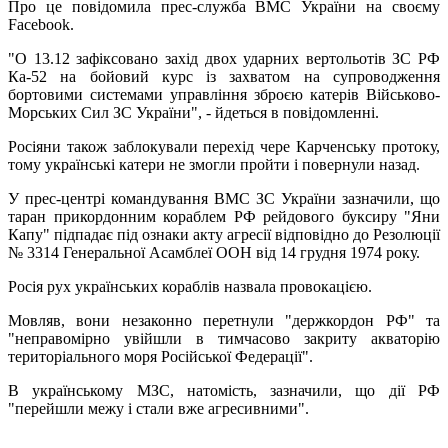
Про це повідомила прес-служба ВМС України на своєму
Facebook.
"О 13.12 зафіксовано захід двох ударних вертольотів ЗС РФ
Ка-52 на бойовий курс із захватом на супроводження
бортовими системами управління зброєю катерів Військово-
Морських Сил ЗС України", - йдеться в повідомленні.
Росіяни також заблокували перехід чере Карченську протоку,
тому українські катери не змогли пройти і повернули назад.
У прес-центрі командування ВМС ЗС України зазначили, що
таран прикордонним кораблем РФ рейдового буксиру "Яни
Капу" підпадає під ознаки акту агресії відповідно до Резолюції
№ 3314 Генеральної Асамблеї ООН від 14 грудня 1974 року.
Росія рух українських кораблів назвала провокацією.
Мовляв, вони незаконно перетнули "держкордон РФ" та
"неправомірно увійшли в тимчасово закриту акваторію
територіального моря Російської Федерації".
В українському МЗС, натомість, зазначили, що дії РФ
"перейшли межу і стали вже агресивними".