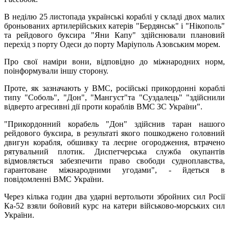
В неділю 25 листопада українські кораблі у складі двох малих
броньованих артилерійських катерів "Бердянськ" і "Нікополь"
та рейдового буксира "Яни Капу" здійснювали плановий
перехід з порту Одеси до порту Маріуполь Азовським морем.
Про свої наміри вони, відповідно до міжнародних норм,
поінформували іншу сторону.
Проте, як зазначають у ВМС, російські прикордонні кораблі
типу "Соболь", "Дон", "Мангуст"та "Суздалець" "здійснили
відверто агресивні дії проти кораблів ВМС ЗС України".
"Прикордонний корабель "Дон" здійснив таран нашого
рейдового буксира, в результаті якого пошкоджено головний
двигун корабля, обшивку та леєрне огородження, втрачено
рятувальний плотик. Диспетчерська служба окупантів
відмовляється забезпечити право свободи судноплавства,
гарантоване міжнародними угодами", - йдеться в
повідомленні ВМС України.
Через кілька годин два ударні вертольоти збройних сил Росії
Ка-52 взяли бойовий курс на катери військово-морських сил
України.