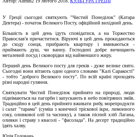
Автор: Admin2
19 лютого 2018
.
КУЛЬТУРА ГРЕЦІЇ
У Греції сьогодні святкують "Чистий Понеділок" (Катара
Девтера) - початок Великого Посту, офіційний вихідний день.
Більшість в цей день ідуть сповідатися, а на Торжество
Православ'я причаститися. Віруючі в цей день прокидаються
до сходу сонця, прибрають квартиру і вмиваються -
приймають душ, чи ванну. Господині добре вичищають
металевий посуд і сковорідки від найменшого жиру.
Перший день Великого посту для греків - дуже велике свято. 
Сьогодні вони вітають один одного словами "Калі Саракостi" 
- тобто "
доброго Великого посту". По всій країні проходять 
різні народні гуляння. 
Святкувати Чистий Понеділок прийнято на природі, люди 
піднімаються на пагорби і запускають в небо повітряних зміїв. 
Традиційно в цей день прийнято вживати рибу, морепродукти 
і салат "тарама" (суміш з конечної тріскової ікри
, лимонного 
соку, оливкової олії та часнику), а також пісний хліб Лагана, 
оливки і страву з квасолі - "фасолада". На десерт традиційно 
їдять халву.
Юлія Головань