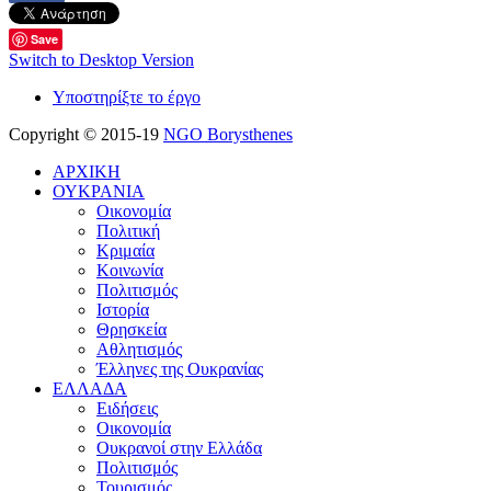
Save
Switch to Desktop Version
Υποστηρίξτε το έργο
Copyright © 2015-19
NGO Borysthenes
ΑΡΧΙΚΗ
ΟΥΚΡΑΝΙΑ
Οικονομία
Πολιτική
Κριμαία
Κοινωνία
Πολιτισμός
Ιστορία
Θρησκεία
Αθλητισμός
Έλληνες της Ουκρανίας
ΕΛΛΑΔΑ
Ειδήσεις
Οικονομία
Ουκρανοί στην Ελλάδα
Πολιτισμός
Τουρισμός