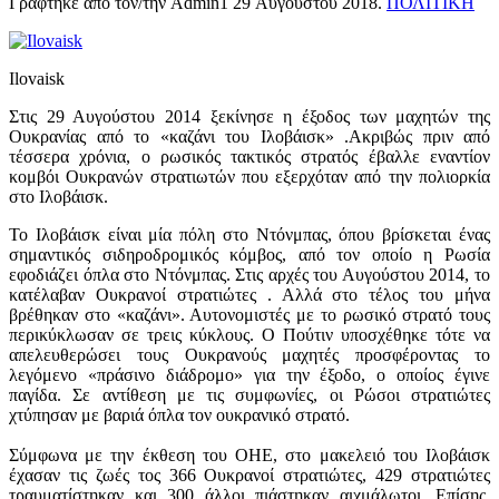
Γράφτηκε από τον/την Admin1
29 Αυγούστου 2018
.
ΠΟΛΙΤΙΚΗ
Ilovaisk
Στις 29 Αυγούστου 2014 ξεκίνησε η έξοδος των μαχητών της
Ουκρανίας από το «καζάνι του Ιλοβάισκ» .Ακριβώς πριν από
τέσσερα χρόνια, ο ρωσικός τακτικός στρατός έβαλλε εναντίον
κομβόι Ουκρανών στρατιωτών που εξερχόταν από την πολιορκία
στο Ιλοβάισκ.
Το Ιλοβάισκ είναι μία πόλη στο Ντόνμπας, όπου βρίσκεται ένας
σημαντικός σιδηροδρομικός κόμβος, από τον οποίο η Ρωσία
εφοδιάζει όπλα στο Ντόνμπας. Στις αρχές του Αυγούστου 2014, το
κατέλαβαν Ουκρανοί στρατιώτες . Αλλά στο τέλος του μήνα
βρέθηκαν στο «καζάνι». Αυτονομιστές με το ρωσικό στρατό τους
περικύκλωσαν σε τρεις κύκλους. Ο Πούτιν υποσχέθηκε τότε να
απελευθερώσει τους Ουκρανούς μαχητές προσφέροντας το
λεγόμενο «πράσινο διάδρομο» για την έξοδο, ο οποίος έγινε
παγίδα. Σε αντίθεση με τις συμφωνίες, οι Ρώσοι στρατιώτες
χτύπησαν με βαριά όπλα τον ουκρανικό στρατό.
Σύμφωνα με την έκθεση του ΟΗΕ, στο μακελειό του Ιλοβάισκ
έχασαν τις ζωές τος 366 Ουκρανοί στρατιώτες, 429 στρατιώτες
τραυματίστηκαν και 300 άλλοι πιάστηκαν αιχμάλωτοι. Επίσης,