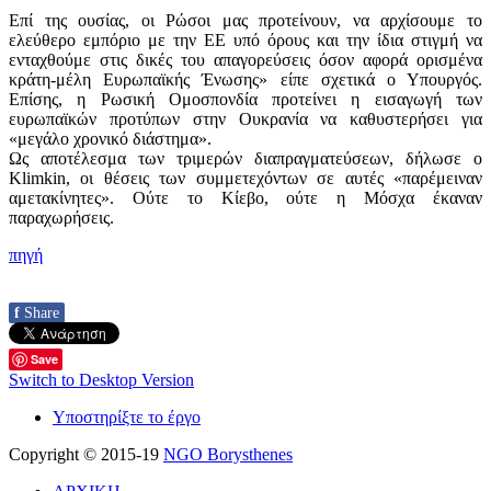
Επί της ουσίας, οι Ρώσοι μας προτείνουν, να αρχίσουμε το
ελεύθερο εμπόριο με την ΕΕ υπό όρους και την ίδια στιγμή να
ενταχθούμε στις δικές του απαγορεύσεις όσον αφορά ορισμένα
κράτη-μέλη Ευρωπαϊκής Ένωσης» είπε σχετικά ο Υπουργός.
Επίσης, η Ρωσική Ομοσπονδία προτείνει η εισαγωγή των
ευρωπαϊκών προτύπων στην Ουκρανία να καθυστερήσει για
«μεγάλο χρονικό διάστημα».
Ως αποτέλεσμα των τριμερών διαπραγματεύσεων, δήλωσε ο
Klimkin, οι θέσεις των συμμετεχόντων σε αυτές «παρέμειναν
αμετακίνητες». Ούτε το Κίεβο, ούτε η Μόσχα έκαναν
παραχωρήσεις.
πηγή
f
Share
Save
Switch to Desktop Version
Υποστηρίξτε το έργο
Copyright © 2015-19
NGO Borysthenes