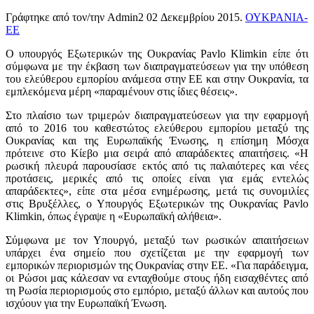
Γράφτηκε από τον/την Admin2
02 Δεκεμβρίου 2015
.
ΟΥΚΡΑΝΙΑ-
ΕΕ
Ο υπουργός Εξωτερικών της Ουκρανίας Pavlo Klimkin είπε ότι
σύμφωνα με την έκβαση των διαπραγματεύσεων για την υπόθεση
του ελεύθερου εμπορίου ανάμεσα στην ΕΕ και στην Ουκρανία, τα
εμπλεκόμενα μέρη «παραμένουν στις ίδιες θέσεις».
Στο πλαίσιο των τριμερών διαπραγματεύσεων για την εφαρμογή
από το 2016 του καθεστώτος ελεύθερου εμπορίου μεταξύ της
Ουκρανίας και της Ευρωπαϊκής Ένωσης, η επίσημη Μόσχα
πρότεινε στο Κίεβο μια σειρά από απαράδεκτες απαιτήσεις. «Η
ρωσική πλευρά παρουσίασε εκτός από τις παλαιότερες και νέες
προτάσεις, μερικές από τις οποίες είναι για εμάς εντελώς
απαράδεκτες», είπε στα μέσα ενημέρωσης, μετά τις συνομιλίες
στις Βρυξέλλες, ο Υπουργός Εξωτερικών της Ουκρανίας Pavlo
Klimkin, όπως έγραψε η «Ευρωπαϊκή αλήθεια».
Σύμφωνα με τον Υπουργό, μεταξύ των ρωσικών απαιτήσειων
υπάρχει ένα σημείο που σχετίζεται με την εφαρμογή των
εμπορικών περιορισμών της Ουκρανίας στην ΕΕ. «Για παράδειγμα,
οι Ρώσοι μας κάλεσαν να ενταχθούμε στους ήδη εισαχθέντες από
τη Ρωσία περιορισμούς στο εμπόριο, μεταξύ άλλων και αυτούς που
ισχύουν για την Ευρωπαϊκή Ένωση.