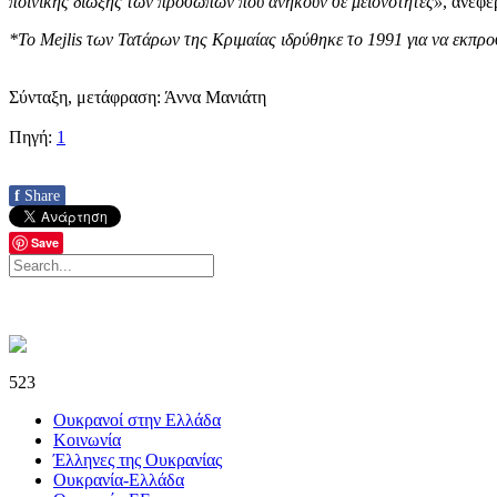
ποινικής δίωξης των προσώπων που ανήκουν σε μειονότητες»
, ανέφε
*Το Mejlis των Τατάρων της Κριμαίας ιδρύθηκε το 1991 για να εκπρο
Σύνταξη, μετάφραση: Άννα Μανιάτη
Πηγή:
1
f
Share
Save
523
Ουκρανοί στην Ελλάδα
Κοινωνία
Έλληνες της Ουκρανίας
Ουκρανία-Ελλάδα