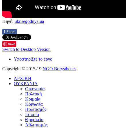
Πηγή:
ukr.segodnya.ua
f
Share
Save
Switch to Desktop Version
Υποστηρίξτε το έργο
Copyright © 2015-19
NGO Borysthenes
ΑΡΧΙΚΗ
ΟΥΚΡΑΝΙΑ
Οικονομία
Πολιτική
Κριμαία
Κοινωνία
Πολιτισμός
Ιστορία
Θρησκεία
Αθλητισμός