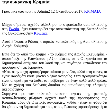
την ουκρανική Κριμαία
Γράφτηκε από τον/την Admin2
12 Οκτωβρίου 2017
.
ΚΡΙΜΑΙΑ
Μέχρι σήμερα, σχεδόν ολόκληρο το στρατόπεδο αντιπολίτευσης
στη
Ρωσία
, έχει υποστηρίξει την αποκατάσταση της δικαιοδοσίας
της Ουκρανίας στην
Κριμαία
.
Αυτό δήλωσε ο Ρώσος ιστορικός και πολιτικός της Αντιπολίτευσης
Αντρέι Ζούμποβ.
Είπε ότι το δικό του κόμμα - το Κόμμα της Λαϊκής Ελευθερίας -
υποστήριξε την Επανάσταση
Αξιοπρέπειας
στην Ουκρανία και τα
δημοκρατικά αιτήματα του λαού της και αργότερα καταδίκασε την
προσάρτηση της Κριμαίας.
«Ναι, στην αρχή προσφέραμε κάποια μοντέλα, αλλά στη συνέχεια
έγινε σαφές ότι κάθε μοντέλο ήταν ανοησίες. Στην πραγματικότητα
είναι απαραίτητο να λυθεί το πρόβλημα με έναν πολύ απλό τρόπο:
Με τη χρήση του διεθνούς δικαίου ως παραβίαση της εδαφικής
ακεραιότητας».
Σύμφωνα με τον πολιτικό, αρκετοί ηγέτες της ρωσικής
αντιπολίτευσης μίλησαν αρχικά κατά της προσάρτησης της
Κριμαίας μόνο σε ιδιωτικές συνομιλίες, καθώς «είχαν τη φόβο ότι
θα χάσουν τη δημοτικότητά τους στους Ρώσους ψηφοφόρους» ή το