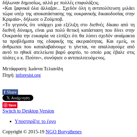
δήλωναν δημοσίως, αλλά με πολλές επιφυλάξεις.
«Και ξαφνικά όλα άλλαξαν... Σχεδόν όλη η αντιπολίτευση μιλάει
τώρα υπέρ της αποκατάστασης της ουκρανικής δικαιοδοσίας στην
Κριμαία», δήλωσε ο Ζούμποβ.
«Το γεγονός ότι υπάρχει μια εξέλιξη στο διεθνές δίκαιο από τη
διεθνή δύναμη, είναι μια πολύ θετική κατάσταση που δίνει στην
Ουκρανία την ευκαιρία να ελπίζει ότι θα λύσει σχεδόν αναίμακτα
τα προβλήματα της εδαφικής της ακεραιότητας. Και εμείς, οι
άνθρωποι που καταλαβαίνουμε τι γίνεται, να απαλλαγούμε από
αυτό το ηθικά ατελείωτα βαρύ φορτίο, το οποίο μας έβαλε στις
πλάτες ο κ. Πούτιν», συνόψισε ο αντιπολιτευόμενος.
Μετάφραση: Ιωάννα Τελιανίδη
Πηγή:
inforesist.org
f
Share
Save
Switch to Desktop Version
Υποστηρίξτε το έργο
Copyright © 2015-19
NGO Borysthenes