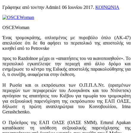
Γράφτηκε από τον/την Admin1
06 Ιουνίου 2017
.
ΚΟΙΝΩΝΙΑ
OSCEWoman
Ένας τρομοκράτης, οπλισμένος με πυροβόλο όπλο (ΑΚ-47)
απειλούσε ότι δε θα αφήσει το περιπολικό της αποστολής να
κινηθεί από το Petrovske
προς το Razdolnoe μέχρι οι «απαιτήσεις του να ικανοποιηθούν». Το
περιπολικό εγκατέλειψε την περιοχή από άλλο δρόμο και
ενημέρωσε το κέντρο της Ειδικής αποστολής παρακολούθησης για
ό, τι συνέβη, αναφέρεται στην έκθεση.
Η Ρωσία και οι εκπρόσωποι των Ο.Π.Π.Λ.Ντ. (ορισμένων
περιοχών των περιφερειών του Λουγκάνσκ και του Ντόνετσκ)
αγνόησαν τις απαιτήσεις του Κιέβου για τιμωρία του τρομοκράτη
για σεξουαλική παρενόχληση της εκπρόσωπου της ΕΑΠ ΟΑΣΕ,
δήλωσε η πρώτη αναπληρώτρια του Κοινοβουλίου, Irina
Gerashchenko.
Ο Πρόεδρος της ΕΑΠ ΟΑΣΕ (ΟΑΣΕ SMM), Erturul Apakan
καταδίκασε τη υπόθεση σεξουαλικής παρενόχλησης της