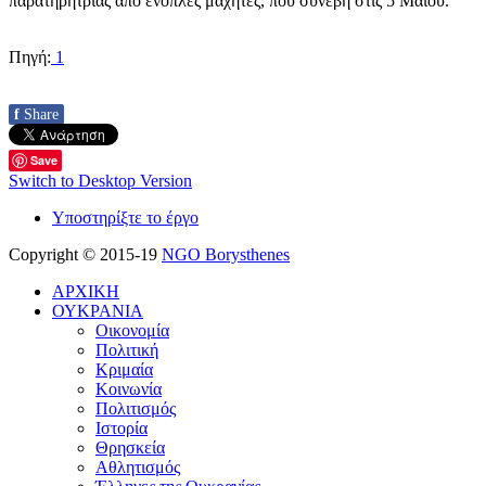
παρατηρήτριας από ένοπλες μαχητές, που συνέβη στις 5 Μαΐου.
Πηγή:
1
f
Share
Save
Switch to Desktop Version
Υποστηρίξτε το έργο
Copyright © 2015-19
NGO Borysthenes
ΑΡΧΙΚΗ
ΟΥΚΡΑΝΙΑ
Οικονομία
Πολιτική
Κριμαία
Κοινωνία
Πολιτισμός
Ιστορία
Θρησκεία
Αθλητισμός