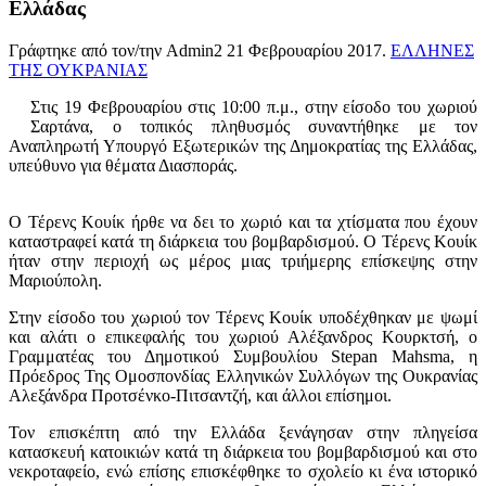
Ελλάδας
Γράφτηκε από τον/την Admin2
21 Φεβρουαρίου 2017
.
ΕΛΛΗΝΕΣ
ΤΗΣ ΟΥΚΡΑΝΙΑΣ
Στις 19 Φεβρουαρίου στις 10:00 π.μ., στην είσοδο του χωριού
Σαρτάνα, ο τοπικός πληθυσμός συναντήθηκε με τον
Αναπληρωτή Υπουργό Εξωτερικών της Δημοκρατίας της Ελλάδας,
υπεύθυνο για θέματα Διασποράς.
Ο Τέρενς Κουίκ ήρθε να δει το χωριό και τα χτίσματα που έχουν
καταστραφεί κατά τη διάρκεια του βομβαρδισμού. Ο Τέρενς Κουίκ
ήταν στην περιοχή ως μέρος μιας τριήμερης επίσκεψης στην
Μαριούπολη.
Στην είσοδο του χωριού τον Τέρενς Κουίκ υποδέχθηκαν με ψωμί
και αλάτι ο επικεφαλής του χωριού Αλέξανδρος Κουρκτσή, ο
Γραμματέας του Δημοτικού Συμβουλίου Stepan Mahsma, η
Πρόεδρος Της Ομοσπονδίας Ελληνικών Συλλόγων της Ουκρανίας
Αλεξάνδρα Προτσένκο-Πιτσαντζή, και άλλοι επίσημοι.
Τον επισκέπτη από την Ελλάδα ξενάγησαν στην πληγείσα
κατασκευή κατοικιών κατά τη διάρκεια του βομβαρδισμού και στο
νεκροταφείο, ενώ επίσης επισκέφθηκε το σχολείο κι ένα ιστορικό