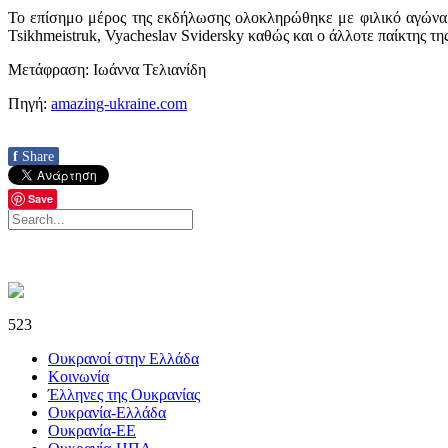
Το επίσημο μέρος της εκδήλωσης ολοκληρώθηκε με φιλικό αγώνα σ
Tsikhmeistruk, Vyacheslav Svidersky καθώς και ο άλλοτε παίκτης 
Μετάφραση: Ιωάννα Τελιανίδη
Πηγή:
amazing-ukraine.com
f
Share
Save
523
Ουκρανοί στην Ελλάδα
Κοινωνία
Έλληνες της Ουκρανίας
Ουκρανία-Ελλάδα
Ουκρανία-ΕΕ