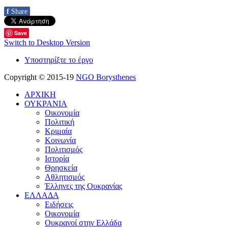
f
Share
Save
Switch to Desktop Version
Υποστηρίξτε το έργο
Copyright © 2015-19
NGO Borysthenes
ΑΡΧΙΚΗ
ΟΥΚΡΑΝΙΑ
Οικονομία
Πολιτική
Κριμαία
Κοινωνία
Πολιτισμός
Ιστορία
Θρησκεία
Αθλητισμός
Έλληνες της Ουκρανίας
ΕΛΛΑΔΑ
Ειδήσεις
Οικονομία
Ουκρανοί στην Ελλάδα