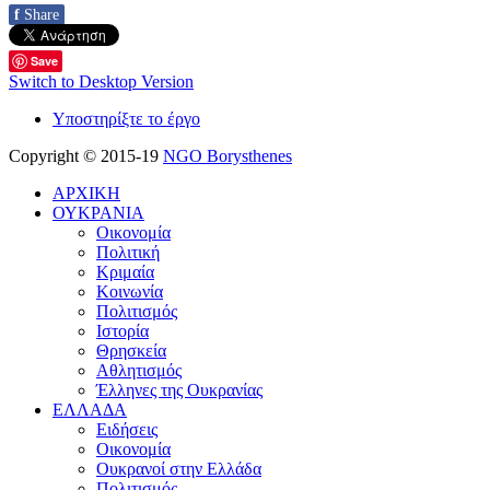
f
Share
Save
Switch to Desktop Version
Υποστηρίξτε το έργο
Copyright © 2015-19
NGO Borysthenes
ΑΡΧΙΚΗ
ΟΥΚΡΑΝΙΑ
Οικονομία
Πολιτική
Κριμαία
Κοινωνία
Πολιτισμός
Ιστορία
Θρησκεία
Αθλητισμός
Έλληνες της Ουκρανίας
ΕΛΛΑΔΑ
Ειδήσεις
Οικονομία
Ουκρανοί στην Ελλάδα
Πολιτισμός