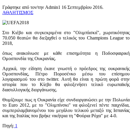
Γράφτηκε από τον/την Admin1
16 Σεπτεμβρίου 2016
.
ΑΘΛΗΤΙΣΜΟΣ
Στο Κιέβο και συγκεκριμένα στο "Ολιμπίισκιί", χωριτικότητας
70.050 θεατών θα διεξαχθεί ο τελικός του Champions League το
2018,
όπως ανακοίνωσε με κάθε επισημότητα η Ποδοσφαιρική
Ομοσπονδία της Ουκρανίας.
Αρχικά, την είδηση έκανε γνωστή ο πρόεδρος της ουκρανικής
Ομοσπονδίας, Πέτρο Ποροσένκο μέσω του επίσημου
λογαριασμού του στο twitter. Αυτή θα είναι η πρώτη φορά στην
ιστορία που το Κίεβο θα φιλοξενήσει τελικό ευρωπαϊκής
διασυλλογικής διοργάνωσης.
Θυμίζουμε πως η Ουκρανία είχε συνδιοργανώσει με την Πολωνία
το Euro 2012, με το "Ολιμπίνσκι" να φιλοξενεί πέντε παιχνίδια,
συμπεριλαμβανομένου του μεγάλου τελικού μεταξύ της Ισπανίας
και της Ιταλίας που βρήκε νικήτρια τη "Φούρια Ρόχα" με 4-0.
Πηγή:
1