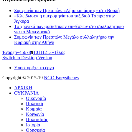
Συμφωνία των Πρεσπών: «Αίμα και άμμος» στη Βουλή
«Κλείδωσε» η ημερομηνία του ταξιδιού Τσίπρα στην
Άγκυρα
Το χρονικό των φασιστικών επιθέσεων στο συλλαλητήριο
για το Μακεδονικό
Συμφωνία των Πρεσπών: Μεγάλο συλλαλητήριο την
Κυριακή στην Αθήνα
Έναρξη
«
4
5
6
7
8
9
10
11
12
13
»
Τέλος
Switch to Desktop Version
Υποστηρίξτε το έργο
Copyright © 2015-19
NGO Borysthenes
ΑΡΧΙΚΗ
ΟΥΚΡΑΝΙΑ
Οικονομία
Πολιτική
Κριμαία
Κοινωνία
Πολιτισμός
Ιστορία
Θρησκεία