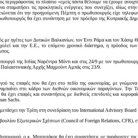
ς περιγράφοντας το πλαίσιο «εμείς πάντα θέλουμε να έχουμε ανοιχτό 
 σταματήσει τις προκλητικές ενέργειες που συνεχίζει, ιδίως στη
μειώνεται ότι την προηγούμενη Πέμπτη ο πρωθυπουργός είχε τηλεφων
πρωθυπουργός θα έχει συνάντηση με τον πρόεδρο της Κυπριακής Δημ
 με ηγέτες των Δυτικών Βαλκανίων, τον Έντι Ράμα και τον Χάσιμ Θά
χολεί και την Ε.Ε., το επόμενο χρονικό διάστημα, η πρόοδος των
ωπος.
υπουργό της Ινδίας Ναρέντρα Μόντι και στις 24/9 με τον πρωθυπουργ
 Παλαιστινιακής Αρχής Μαχμούντ Αμπάς στις 23/9.
ργού τις επαφές που θα έχει στο πεδίο της οικονομίας, με γνώμο
αμπαίνει στο κάδρο των διεθνών οικονομικών παραγόντων. Την Τ
α έχει επαφές και συναντήσεις με διεθνείς επενδυτές και κορυφαίο
man Sachs.
ετάσχει την Τρίτη στη συνεδρίαση του International Advisory Board (
υλίου Εξωτερικών Σχέσεων (Council of Foreign Relations, CFR), ενό
πουργού, ο κ. Μητσοτάκης θα έχει συναντήσεις με παράγοντες της 