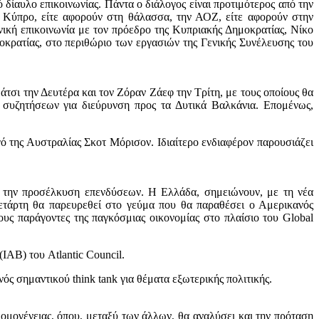
δίαυλο επικοινωνίας. Πάντα ο διάλογος είναι προτιμότερος από την
ν Κύπρο, είτε αφορούν στη θάλασσα, την ΑΟΖ, είτε αφορούν στην
ική επικοινωνία με τον πρόεδρο της Κυπριακής Δημοκρατίας, Νίκο
οκρατίας, στο περιθώριο των εργασιών της Γενικής Συνέλευσης του
τσι την Δευτέρα και τον Ζόραν Ζάεφ την Τρίτη, με τους οποίους θα
 συζητήσεων για διεύρυνση προς τα Δυτικά Βαλκάνια. Επομένως,
ό της Αυστραλίας Σκοτ Μόρισον. Ιδιαίτερο ενδιαφέρον παρουσιάζει
να την προσέλκυση επενδύσεων. Η Ελλάδα, σημειώνουν, με τη νέα
ετάρτη θα παρευρεθεί στο γεύμα που θα παραθέσει ο Αμερικανός
υς παράγοντες της παγκόσμιας οικονομίας στο πλαίσιο του Global
IAB) του Atlantic Council.
ς σημαντικού think tank για θέματα εξωτερικής πολιτικής.
ομογένειας, όπου, μεταξύ των άλλων, θα αναλύσει και την πρόταση