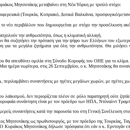
 Κυριάκος Μητσοτάκης μεταβαίνει στη Νέα Υόρκη με τριπλό στόχο:
εριφερειακά (Τουρκία, Κυπριακό, Δυτικά Βαλκάνια, προσφυγικό/μεταν
αι το νέο περιβάλλον που δημιουργείται με στόχο την προσέλκυση α
πασχολούν την ανθρωπότητα, όπως η κλιματική αλλαγή.
λων θα συζητήσει την πρόταση για την ψήφο των Ελλήνων του εξωτε
η για τα μεγάλα ζητήματα για όλη την ανθρωπότητα. Θα μιλήσει γι
υ θα απευθύνει ομιλία στη Σύνοδο Κορυφής του ΟΗΕ για το κλίμα. 
α ημέρα νωρίτερα, στις 26 Σεπτεμβρίου, ο κ. Μητσοτάκης θα συναν
περιλαμβάνει συναντήσεις με ηγέτες μεγάλων χωρών, με ηγέτες χωρ
του λαϊκισμού, δεν περιορίζεται πλέον σε ρόλο παρατηρητή ούτε ζητά
Η κορυφαία συνάντηση είναι με τον πρόεδρο των ΗΠΑ, Ντόναλντ Τραμπ
ιμερείς συναντήσεις κατά την παρουσία του στη Γενική Συνέλευση στο
άκος Μητσοτάκης ως πρωθυπουργός, με τον πρόεδρο της Τουρκίας, Ταγ
ς». Ο Κυριάκος Μητσοτάκης δήλωσε πρόσφατα ότι εάν ο κ. Ερντογάν 