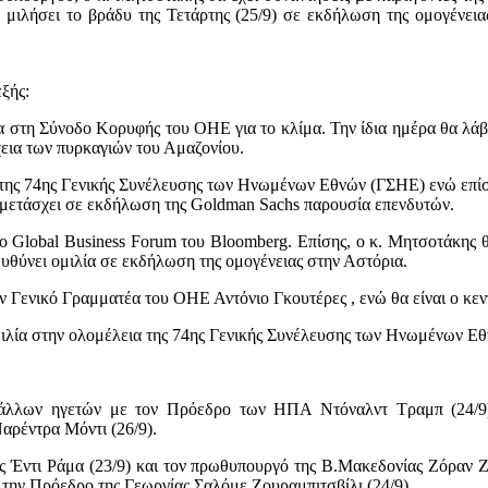
 μιλήσει το βράδυ της Τετάρτης (25/9) σε εκδήλωση της ομογένεια
ξής:
α στη Σύνοδο Κορυφής του ΟΗΕ για το κλίμα. Την ίδια ημέρα θα λά
χεια των πυρκαγιών του Αμαζονίου.
 της 74ης Γενικής Συνέλευσης των Ηνωμένων Εθνών (ΓΣΗΕ) ενώ επίσης
υμμετάσχει σε εκδήλωση της Goldman Sachs παρουσία επενδυτών.
ο Global Business Forum του Bloomberg. Επίσης, ο κ. Μητσοτάκης 
υθύνει ομιλία σε εκδήλωση της ομογένειας στην Αστόρια.
 Γενικό Γραμματέα του ΟΗΕ Αντόνιο Γκουτέρες , ενώ θα είναι ο κεντ
ιλία στην ολομέλεια της 74ης Γενικής Συνέλευσης των Ηνωμένων Εθ
λλων ηγετών με τον Πρόεδρο των ΗΠΑ Ντόναλντ Τραμπ (24/9), 
αρέντρα Μόντι (26/9).
 Έντι Ράμα (23/9) και τον πρωθυπουργό της Β.Μακεδονίας Ζόραν Ζ
 την Πρόεδρο της Γεωργίας Σαλόμε Ζουραμπιτσβίλι (24/9).