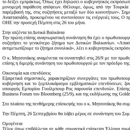
το δείξει εμπράκτως. Όπως έχει δηλώσει ο κυβερνητικός εκπρόσωπο
μονομερή παράθεση απόψεων. Θέλουμε, όμως, από την Τουρκία να
παρέμβασή της, στις συζητήσεις μεταξύ των δύο κοινοτήτων». Ση
Αναστασιάδη, προκειμένου να συντονίσουν τις ενέργειές τους. Ο 
ΟΗΕ την προσεχή Πέμπτη στις 26 του μήνα.
Στην ατζέντα τα Δυτικά Βαλκάνια
Την πρώτη επίσης αναγνωριστική συνάντηση θα έχει ο πρωθυπουργός
συζητήσει το γενικότερο ζήτημα των Δυτικών Βαλκανίων. «Απασ
αντιμετωπίζουμε το ζήτημα συνολικά», λέει ο κυβερνητικός εκπρόσ
Ο κ. Μητσοτάκης αναμένεται να συναντηθεί στις 26/9 με τον πρωθ
επίσης η διμερής συνάντηση του πρωθυπουργού με τον πρόεδρο της
Οικονομία και επενδύσεις
Εξαιρετικά σημαντικές, χαρακτηρίζουν συνεργάτες του πρωθυπου
κυβέρνηση και το ξεμπλοκάρισμα εμβληματικών επενδύσεων, ξαν
υπουργός Εμπορίου Γουίλμπουρ Ρος παρουσία επενδυτών. Επίσης θ
Business Forum του Bloomberg (25/9), και της εκδήλωσης της Gold
Στο πλαίσιο της πενθήμερης επίσκεψής του ο κ. Μητσοτάκης θα συμμ
Την Πέμπτη, 26 Σεπτεμβρίου θα λάβει μέρος σε συνάντηση του Συμβο
Ομογένεια
Τέλος όπως επιβάλλεται σε κάθε σημαντική επίσκεψη Έλληνα πρωθυ