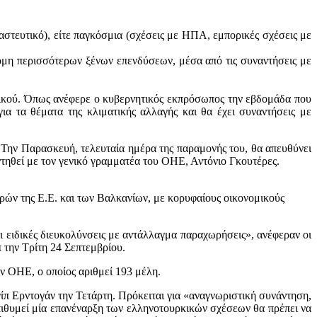
αστευτικό), είτε παγκόσμια (σχέσεις με ΗΠΑ, εμπορικές σχέσεις με
κόμη περισσότερων ξένων επενδύσεων, μέσα από τις συναντήσεις με
ρικού. Όπως ανέφερε ο κυβερνητικός εκπρόσωπος την εβδομάδα που
α τα θέματα της κλιματικής αλλαγής και θα έχει συναντήσεις με
Την Παρασκευή, τελευταία ημέρα της παραμονής του, θα απευθύνει
τηθεί με τον γενικό γραμματέα του ΟΗΕ, Αντόνιο Γκουτέρες.
ών της Ε.Ε. και των Βαλκανίων, με κορυφαίους οικονομικούς
ει ειδικές διευκολύνσεις με αντάλλαγμα παραχωρήσεις», ανέφεραν οι
 την Τρίτη 24 Σεπτεμβρίου.
ν ΟΗΕ, ο οποίος αριθμεί 193 μέλη.
ίπ Ερντογάν την Τετάρτη. Πρόκειται για «αναγνωριστική συνάντηση,
επιθυμεί μία επανέναρξη των ελληνοτουρκικών σχέσεων θα πρέπει να