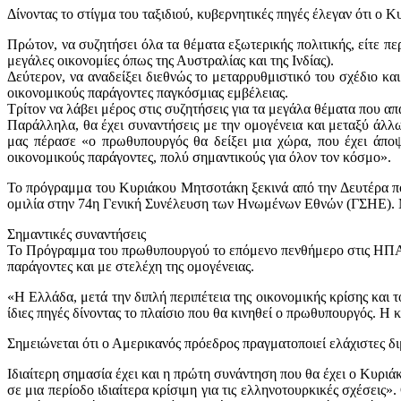
Δίνοντας το στίγμα του ταξιδιού, κυβερνητικές πηγές έλεγαν ότι ο
Πρώτον, να συζητήσει όλα τα θέματα εξωτερικής πολιτικής, είτε π
μεγάλες οικονομίες όπως της Αυστραλίας και της Ινδίας).
Δεύτερον, να αναδείξει διεθνώς το μεταρρυθμιστικό του σχέδιο κ
οικονομικούς παράγοντες παγκόσμιας εμβέλειας.
Τρίτον να λάβει μέρος στις συζητήσεις για τα μεγάλα θέματα που α
Παράλληλα, θα έχει συναντήσεις με την ομογένεια και μεταξύ άλ
μας πέρασε «ο πρωθυπουργός θα δείξει μια χώρα, που έχει άποψ
οικονομικούς παράγοντες, πολύ σημαντικούς για όλον τον κόσμο».
Το πρόγραμμα του Κυριάκου Μητσοτάκη ξεκινά από την Δευτέρα πο
ομιλία στην 74η Γενική Συνέλευση των Ηνωμένων Εθνών (ΓΣΗΕ). Μι
Σημαντικές συναντήσεις
Το Πρόγραμμα του πρωθυπουργού το επόμενο πενθήμερο στις ΗΠΑ, 
παράγοντες και με στελέχη της ομογένειας.
«Η Ελλάδα, μετά την διπλή περιπέτεια της οικονομικής κρίσης και 
ίδιες πηγές δίνοντας το πλαίσιο που θα κινηθεί ο πρωθυπουργός. 
Σημειώνεται ότι ο Αμερικανός πρόεδρος πραγματοποιεί ελάχιστες δ
Ιδιαίτερη σημασία έχει και η πρώτη συνάντηση που θα έχει ο Κυρι
σε μια περίοδο ιδιαίτερα κρίσιμη για τις ελληνοτουρκικές σχέσει