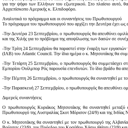
για την ψήφο των Ελλήνων του εξωτερικού. Στο πλαίσιο αυτό, θα
Αρχιεπίσκοπο Αμερικής κ. Ελπιδοφόρο.
Αναλυτικά το πρόγραμμα και οι συναντήσεις του Πρωθυπουργού
Το πρόγραμμα του πρωθυπουργού που αρχίζει την Δευτέρα έχει ως ε
-Την Δευτέρα 23 Σεπτεμβρίου, o πρωθυπουργός θα απευθύνει ομιλί
και της Χιλής για το πρόβλημα της αποψίλωσης των δασών σε συνέ
-Την Τρίτη 24 Σεπτεμβρίου θα παραστεί στην έναρξη των εργασιών
(IAB) του Atlantic Council. Την ίδια ημέρα ο κ. Μητσοτάκης θα σ
-Την Τετάρτη 25 Σεπτεμβρίου, ο πρωθυπουργός θα συμμετάσχει στ
Εμπορίου Ουίλμπορ Ρός παρουσία επενδυτών. Το ίδιο βράδυ θα απε
-Την Πέμπτη 26 Σεπτεμβρίου, ο πρωθυπουργός θα συναντηθεί με τον
-Την Παρασκευή 27 Σεπτεμβρίου, ο πρωθυπουργός θα απευθύνει ομ
Διμερείς συναντήσεις
Ο πρωθυπουργός Κυριάκος Μητσοτάκης θα συναντηθεί μεταξύ ά
Πρωθυπουργό της Αυστραλίας Σκοτ Μόρισον (24/9) και της Ινδίας Ν
O κ. Μητσοτάκης θα συναντηθεί με τον πρωθυπουργό της Αλβανίας
Βούτσιτς (23/9), τον Πρόεδρο του Κοσόβου Χάσιμ Θάτσι (23/9) και