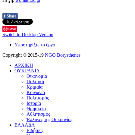
Πηγή:
womantoc.gr
f
Share
Save
Switch to Desktop Version
Υποστηρίξτε το έργο
Copyright © 2015-19
NGO Borysthenes
ΑΡΧΙΚΗ
ΟΥΚΡΑΝΙΑ
Οικονομία
Πολιτική
Κριμαία
Κοινωνία
Πολιτισμός
Ιστορία
Θρησκεία
Αθλητισμός
Έλληνες της Ουκρανίας
ΕΛΛΑΔΑ
Ειδήσεις