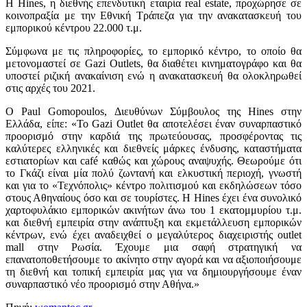
Η Hines, η διεθνής επενδυτική εταιρία real estate, προχώρησε σε
κοινοπραξία με την Εθνική Τράπεζα για την ανακατασκευή του
εμπορικού κέντρου 22.000 τ.μ.
Σύμφωνα με τις πληροφορίες, το εμπορικό κέντρο, το οποίο θα
μετονομαστεί σε Gazi Outlets, θα διαθέτει κινηματογράφο και θα
υποστεί ριζική ανακαίνιση ενώ η ανακατασκευή θα ολοκληρωθεί
στις αρχές του 2021.
Ο Paul Gomopoulos, Διευθύνων Σύμβουλος της Hines στην
Ελλάδα, είπε: «To Gazi Outlet θα αποτελέσει έναν συναρπαστικό
προορισμό στην καρδιά της πρωτεύουσας, προσφέροντας τις
καλύτερες ελληνικές και διεθνείς μάρκες ένδυσης, καταστήματα
εστιατορίων και café καθώς και χώρους αναψυχής. Θεωρούμε ότι
το Γκάζι είναι μία πολύ ζωντανή και ελκυστική περιοχή, γνωστή
και για το «Τεχνόπολις» κέντρο πολιτισμού και εκδηλώσεων τόσο
στους Αθηναίους όσο και σε τουρίστες. Η Hines έχει ένα συνολικό
χαρτοφυλάκιο εμπορικών ακινήτων άνω του 1 εκατομμυρίου τ.μ.
και διεθνή εμπειρία στην ανάπτυξη και εκμετάλλευση εμπορικών
κέντρων, ενώ έχει αναδειχθεί ο μεγαλύτερος διαχειριστής outlet
mall στην Ρωσία. Έχουμε μια σαφή στρατηγική να
επανατοποθετήσουμε το ακίνητο στην αγορά και να αξιοποιήσουμε
τη διεθνή και τοπική εμπειρία μας για να δημιουργήσουμε έναν
συναρπαστικό νέο προορισμό στην Αθήνα.»