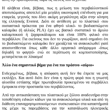
Η αλήθεια είναι, βέβαια, πως η μείωση του περιβαλλοντικού
αποτυπώματος αποτελεί μία μεγάλη οικονομική επένδυση για μια
εταιρεία, γεγονός που δίνει ακόμη μεγαλύτερη αξία στην κίνηση
της ελληνικής Everest. Διότι σε αντίθεση με το πλαστικό -που
ουσιαστικά πρόκειται για ένα φθηνό υλικό- το βιοδιασπώμενο
καλαμάκι (ή αλλιώς PLA) έχει ως βασικό συστατικό το άμυλο
καλαμποκιού ή ζαχαροκάλαμου και είναι 100% φιλικό στο
περιβάλλον. Για εκείνους που δεν το γνωρίζουν, αυτό σημαίνει ότι
το βιοδιασπώμενο καλαμάκι δεν χρειάζεται να ανακυκλωθεί γιατί
αποσυντίθενται όπως κάθε άλλο οργανικό απόρριμμα -όπως
δηλαδή το φαγητό- ενώ σε περίπτωση σε κομποστοποίησης,
μετατρέπεται σε λίπασμα!
Άλλο ένα σημαντικό βήμα για ένα πιο πράσινο «αύριο»
Ενδεχομένως, βέβαια, η απόφαση αυτή δεν θα έπρεπε να μας
εκπλήξει. Και αυτό διότι δεν είναι η πρώτη φορά που η γνωστή
αλυσίδα εστίασης πήρε πρωτοβουλία προκειμένου να συμβάλλει
έμπρακτα στην προστασία του περιβάλλοντος.
Από την αντικατάσταση του πλαστικού με ξύλινο αναδευτήρα στην
τοποθέτηση ειδικών κάδων για τα ανακυκλώσιμα υλικά και από τη
διάθεση επαναχρησιμοποιούμενων συσκευασιών στα καταστήματά
της μέχρι τις παρεμβάσεις για την κατανάλωση ηλεκτρικής