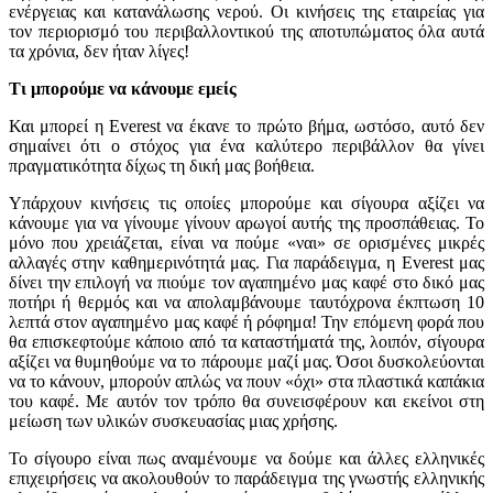
ενέργειας και κατανάλωσης νερού. Οι κινήσεις της εταιρείας για
τον περιορισμό του περιβαλλοντικού της αποτυπώματος όλα αυτά
τα χρόνια, δεν ήταν λίγες!
Τι μπορούμε να κάνουμε εμείς
Και μπορεί η Everest να έκανε το πρώτο βήμα, ωστόσο, αυτό δεν
σημαίνει ότι ο στόχος για ένα καλύτερο περιβάλλον θα γίνει
πραγματικότητα δίχως τη δική μας βοήθεια.
Υπάρχουν κινήσεις τις οποίες μπορούμε και σίγουρα αξίζει να
κάνουμε για να γίνουμε γίνουν αρωγοί αυτής της προσπάθειας. Το
μόνο που χρειάζεται, είναι να πούμε «ναι» σε ορισμένες μικρές
αλλαγές στην καθημερινότητά μας. Για παράδειγμα, η Everest μας
δίνει την επιλογή να πιούμε τον αγαπημένο μας καφέ στο δικό μας
ποτήρι ή θερμός και να απολαμβάνουμε ταυτόχρονα έκπτωση 10
λεπτά στον αγαπημένο μας καφέ ή ρόφημα! Την επόμενη φορά που
θα επισκεφτούμε κάποιο από τα καταστήματά της, λοιπόν, σίγουρα
αξίζει να θυμηθούμε να το πάρουμε μαζί μας. Όσοι δυσκολεύονται
να το κάνουν, μπορούν απλώς να πουν «όχι» στα πλαστικά καπάκια
του καφέ. Με αυτόν τον τρόπο θα συνεισφέρουν και εκείνοι στη
μείωση των υλικών συσκευασίας μιας χρήσης.
Το σίγουρο είναι πως αναμένουμε να δούμε και άλλες ελληνικές
επιχειρήσεις να ακολουθούν το παράδειγμα της γνωστής ελληνικής