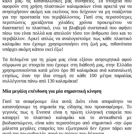
καλό μας- τις καταναλωτικές μας συνήθειες. Τα στοιχεία που
αφορούν στη χρήση πλαστικών καλαμακίων είναι αρκετά για να
ανησυχήσουν ακόμη και εκείνους που δείχνουν να μη νοιάζονται
για την προστασία του περιβάλλοντος. Γιατί στις περισσότερες
περιπτώσεις χρειάζονται χιλιάδες χρόνια προκειμένου να
διασπαστεί το πλαστικό, ενώ τα βλαβερά συστατικά που αφήνει
πίσω του είναι πολλά και απειλούν τόσο τον άνθρωπο όσο και το
περιβάλλον. Αρκεί απλώς να αναλογιστούμε πως κάθε πλαστικό
καλαμάκι που έχουμε χρησιμοποιήσει στη ζωή μας, πιθανότατα
υπάρχει ακόμη κάπου εκεί έξω!
Τα δεδομένα για τη χώρα μας είναι εξίσου ανησυχητικά αφού
σύμφωνα με στοιχεία που έχουμε στη διάθεσή μας, στην Ελλάδα
χρησιμοποιούνται κατά μέσο όρο 80 καλαμάκια ανά καταναλωτή
ετησίως, όταν την ίδια στιγμή σε κάθε 100 μέτρα παραλίας
συλλέγονται πάνω από 130 καλαμάκια!
Μία μεγάλη επένδυση για μία σημαντική κίνηση
Γιατί τα αναφέρουμε όλα αυτά; Διότι είναι απαραίτητο να
κατανοήσουμε τη σημασία της είδησης που προαναφέραμε. Το
γεγονός πως η Everest είναι η πρώτη ελληνική εταιρεία που
καταργεί το πλαστικό καλαμάκι και το αντικαθιστά με
βιοδιασπώμενο, είναι κάτι περισσότερο από σημαντικό -την ώρα
μάλιστα μεγάλες εταιρείες του εξωτερικού δεν έχουν πάρει καν
αυτή την πρωτοβουλία, παρά τις πιέσεις που δέχονται.