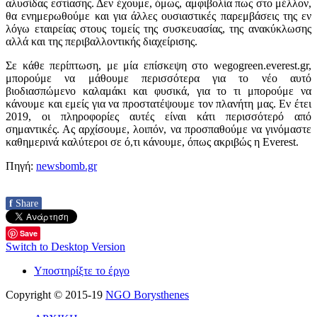
αλυσίδας εστίασης. Δεν έχουμε, όμως, αμφιβολία πως στο μέλλον,
θα ενημερωθούμε και για άλλες ουσιαστικές παρεμβάσεις της εν
λόγω εταιρείας στους τομείς της συσκευασίας, της ανακύκλωσης
αλλά και της περιβαλλοντικής διαχείρισης.
Σε κάθε περίπτωση, με μία επίσκεψη στο wegogreen.everest.gr,
μπορούμε να μάθουμε περισσότερα για το νέο αυτό
βιοδιασπώμενο καλαμάκι και φυσικά, για το τι μπορούμε να
κάνουμε και εμείς για να προστατέψουμε τον πλανήτη μας. Εν έτει
2019, οι πληροφορίες αυτές είναι κάτι περισσότερό από
σημαντικές. Ας αρχίσουμε, λοιπόν, να προσπαθούμε να γινόμαστε
καθημερινά καλύτεροι σε ό,τι κάνουμε, όπως ακριβώς η Everest.
Πηγή:
newsbomb.gr
f
Share
Save
Switch to Desktop Version
Υποστηρίξτε το έργο
Copyright © 2015-19
NGO Borysthenes