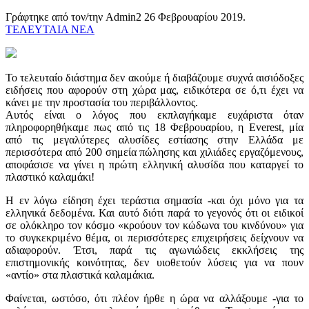
Γράφτηκε από τον/την Admin2
26 Φεβρουαρίου 2019
.
ΤΕΛΕΥΤΑΙΑ ΝΕΑ
Το τελευταίο διάστημα δεν ακούμε ή διαβάζουμε συχνά αισιόδοξες
ειδήσεις που αφορούν στη χώρα μας, ειδικότερα σε ό,τι έχει να
κάνει με την προστασία του περιβάλλοντος.
Αυτός είναι ο λόγος που εκπλαγήκαμε ευχάριστα όταν
πληροφορηθήκαμε πως από τις 18 Φεβρουαρίου, η Everest, μία
από τις μεγαλύτερες αλυσίδες εστίασης στην Ελλάδα με
περισσότερα από 200 σημεία πώλησης και χιλιάδες εργαζόμενους,
αποφάσισε να γίνει η πρώτη ελληνική αλυσίδα που καταργεί το
πλαστικό καλαμάκι!
Η εν λόγω είδηση έχει τεράστια σημασία -και όχι μόνο για τα
ελληνικά δεδομένα. Και αυτό διότι παρά το γεγονός ότι οι ειδικοί
σε ολόκληρο τον κόσμο «κρούουν τον κώδωνα του κινδύνου» για
το συγκεκριμένο θέμα, οι περισσότερες επιχειρήσεις δείχνουν να
αδιαφορούν. Έτσι, παρά τις αγωνιώδεις εκκλήσεις της
επιστημονικής κοινότητας, δεν υιοθετούν λύσεις για να πουν
«αντίο» στα πλαστικά καλαμάκια.
Φαίνεται, ωστόσο, ότι πλέον ήρθε η ώρα να αλλάξουμε -για το