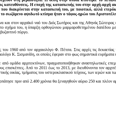
ις κατευθύνσεις. Η εποχή της κατασκευής του στην αρχή-αρχή ακ
 που διακρίνεται στην κατασκευή του, με ποιοτικό, αλλά ετερό
 το σωζόμενο αψιδωτό κτίσμα ήταν ο τάφος-ηρώο του Αριστοτέλ
 και στον αρχαϊκό ναό του Διός Σωτήρος και της Αθηνάς Σώτειρας (6
 το σχήμα του, η ύπαρξη ορθογώνιου μαρμαροθετημένου δαπέδου με κ
βυζαντινό πύργο.
ς του 1960 από τον αρχαιολόγο Φ. Πέτσα. Στις αρχές τις δεκαετία
λόγο Κ. Σισμανίδη, οι οποίες έφεραν στο φως σημαντικά ευρήματα και
ε από ομάδα αρχιτεκτόνων, πραγματοποιήθηκαν αναστηλωτικές επεμ
ς επισκέπτες. Από το 2011 έως το 2013, με διευθύνοντα τον αρχιτέ
ικής οικίας, τμήματος του υστεροκλασικού τείχους, των ιερών και τ
ρπάτησε πριν από 2.400 χρόνια θα ξεναγηθούν αύριο 250 και πλέον αρ