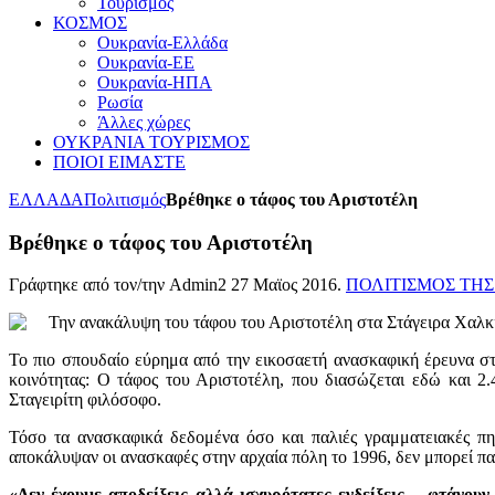
Τουρισμός
ΚΟΣΜΟΣ
Ουκρανία-Ελλάδα
Ουκρανία-ΕΕ
Ουκρανία-ΗΠΑ
Ρωσία
Άλλες χώρες
ΟΥΚΡΑΝΙΑ ΤΟΥΡΙΣΜΟΣ
ΠΟΙΟΙ ΕΙΜΑΣΤΕ
ΕΛΛΑΔΑ
Πολιτισμός
Βρέθηκε ο τάφος του Αριστοτέλη
Βρέθηκε ο τάφος του Αριστοτέλη
Γράφτηκε από τον/την Admin2
27 Μαϊος 2016
.
ΠΟΛΙΤΙΣΜΟΣ ΤΗ
Την ανακάλυψη του τάφου του Αριστοτέλη στα Στάγειρα Χαλκι
Το πιο σπουδαίο εύρημα από την εικοσαετή ανασκαφική έρευνα στ
κοινότητας: Ο τάφος του Αριστοτέλη, που διασώζεται εδώ και 2.4
Σταγειρίτη φιλόσοφο.
Τόσο τα ανασκαφικά δεδομένα όσο και παλιές γραμματειακές π
αποκάλυψαν οι ανασκαφές στην αρχαία πόλη το 1996, δεν μπορεί πα
«Δεν έχουμε αποδείξεις αλλά ισχυρότατες ενδείξεις – φτάνο