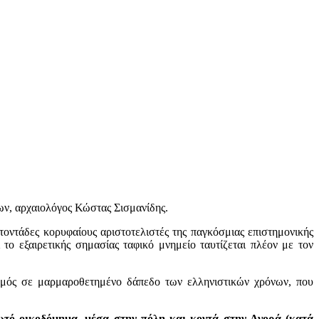
ων, αρχαιολόγος Κώστας Σισμανίδης.
οντάδες κορυφαίους αριστοτελιστές της παγκόσμιας επιστημονικής
 το εξαιρετικής σημασίας ταφικό μνημείο ταυτίζεται πλέον με τον
ωμός σε μαρμαροθετημένο δάπεδο των ελληνιστικών χρόνων, που
λωτό οικοδόμημα, μέσα στην πόλη και κοντά στην Αγορά (κατά