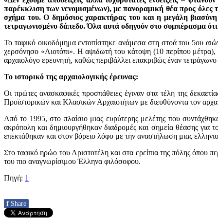
παρέκκλιση των νενομισμένων), με πανοραμική θέα προς όλες τ
σχήμα του. Ο δημόσιος χαρακτήρας του και η μεγάλη βιασύνη
τετραγωνισμένο δάπεδο. Όλα αυτά οδηγούν στο συμπέρασμα ότι
Το ταφικό οικοδόμημα εντοπίστηκε ανάμεσα στη στοά του 5ου αιώνα
χερσόνησο «Λιοτόπι». Η αψιδωτή του κάτοψη (10 περίπου μέτρα),
αρχαιολόγο ερευνητή, καθώς περιβάλλει επακριβώς έναν τετράγωνο 
Το ιστορικό της αρχαιολογικής έρευνας:
Οι πρώτες ανασκαφικές προσπάθειες έγιναν στα τέλη της δεκαετία
Προϊστορικών και Κλασικών Αρχαιοτήτων με διευθύνοντα τον αρχαιο
Από το 1995, στο πλαίσιο μιας ευρύτερης μελέτης που συντάχθηκ
ακρόπολη και δημιουργήθηκαν διαδρομές και σημεία θέασης για του
επεκτάθηκαν και στον βόρειο λόφο με την αναστήλωση μιας ελληνιστ
Στο ταφικό ηρώο του Αριστοτέλη και στα ερείπια της πόλης όπου πε
του πιο αναγνωρίσιμου Έλληνα φιλόσοφου.
Πηγή:
1
f
Share