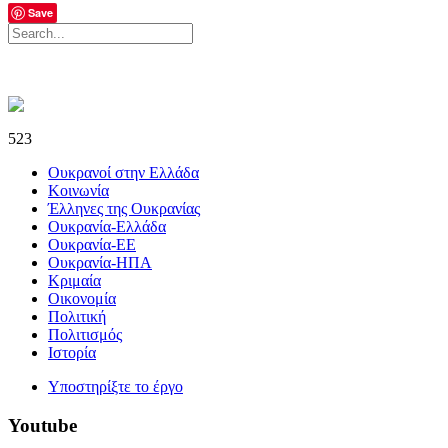
Save
523
Ουκρανοί στην Ελλάδα
Κοινωνία
Έλληνες της Ουκρανίας
Ουκρανία-Ελλάδα
Ουκρανία-ΕΕ
Ουκρανία-ΗΠΑ
Κριμαία
Οικονομία
Πολιτική
Πολιτισμός
Ιστορία
Υποστηρίξτε το έργο
Youtube