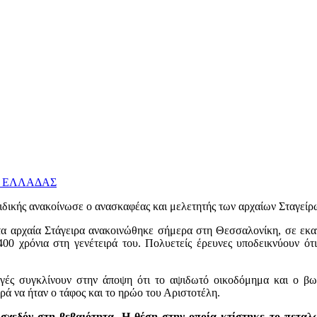
Σ ΕΛΛΑΔΑΣ
δικής ανακοίνωσε ο ανασκαφέας και μελετητής των αρχαίων Σταγείρ
α αρχαία Στάγειρα ανακοινώθηκε σήμερα στη Θεσσαλονίκη, σε εκατ
00 χρόνια στη γενέτειρά του. Πολυετείς έρευνες υποδεικνύουν ότι
ηγές συγκλίνουν στην άποψη ότι το αψιδωτό οικοδόμημα και ο β
ρά να ήταν ο τάφος και το ηρώο του Αριστοτέλη.
υν σχεδόν στη βεβαιότητα. Η θέση στην οποία κτίστηκε το πετα