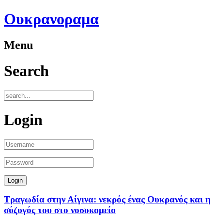
Ουκρανοραμα
Menu
Search
Login
Τραγωδία στην Αίγινα: νεκρός ένας Ουκρανός και η
σύζυγός του στο νοσοκομείο