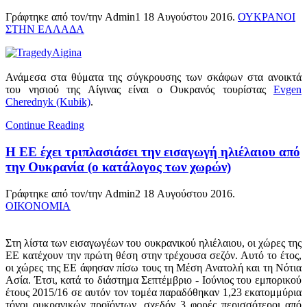
Γράφτηκε από τον/την Admin1
18 Αυγούστου 2016
.
ΟΥΚΡΑΝΟΙ
ΣΤΗΝ ΕΛΛΑΔΑ
Ανάμεσα στα θύματα της σύγκρουσης των σκάφων στα ανοικτά
του νησιού της Αίγινας είναι ο Ουκρανός τουρίστας
Evgen
Cherednyk (Kubik)
.
Continue Reading
Η ΕΕ έχει τριπλασιάσει την εισαγωγή ηλιέλαιου από
την Ουκρανία (ο κατάλογος των χωρών)
Γράφτηκε από τον/την Admin2
18 Αυγούστου 2016
.
ΟΙΚΟΝΟΜΙΑ
Στη λίστα των εισαγωγέων του ουκρανικού ηλιέλαιου, οι χώρες της
ΕΕ κατέχουν την πρώτη θέση στην τρέχουσα σεζόν. Αυτό το έτος,
οι χώρες της ΕΕ άφησαν πίσω τους τη Μέση Ανατολή και τη Νότια
Ασία. Έτσι, κατά το διάστημα Σεπτέμβριο - Ιούνιος του εμπορικού
έτους 2015/16 σε αυτόν τον τομέα παραδόθηκαν 1,23 εκατομμύρια
τόνοι ουκρανικών προϊόντων, σχεδόν 3 φορές περισσότεροι από