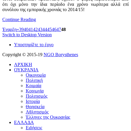
ότι όχι μόνο την ίδια περίοδο ένα χρόνο νωρίτερα αλλά επί
συνόλου της εμπορικής χρονιάς το 2014/15!
Continue Reading
Έναρξη
«
39
40
41
42
43
44
45
46
47
48
Switch to Desktop Version
Υποστηρίξτε το έργο
Copyright © 2015-19
NGO Borysthenes
ΑΡΧΙΚΗ
ΟΥΚΡΑΝΙΑ
Οικονομία
Πολιτική
Κριμαία
Κοινωνία
Πολιτισμός
Ιστορία
Θρησκεία
Αθλητισμός
Έλληνες της Ουκρανίας
ΕΛΛΑΔΑ
Ειδήσεις