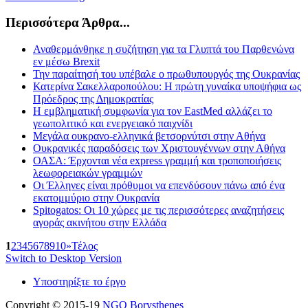
Περισσότερα Άρθρα...
Αναθερμάνθηκε η συζήτηση για τα Γλυπτά του Παρθενώνα
εν μέσω Brexit
Την παραίτησή του υπέβαλε ο πρωθυπουργός της Ουκρανίας
Κατερίνα Σακελλαροπούλου: Η πρώτη γυναίκα υποψήφια ως
Πρόεδρος της Δημοκρατίας
Η εμβληματική συμφωνία για τον EastMed αλλάζει το
γεωπολιτικό και ενεργειακό παιχνίδι
Μεγάλα ουκρανο-ελληνικά βετσορνύτσι στην Αθήνα
Ουκρανικές παραδόσεις των Χριστουγέννων στην Αθήνα
ΟΑΣΑ: Έρχονται νέα express γραμμή και τροποποιήσεις
λεωφορειακών γραμμών
Οι Έλληνες είναι πρόθυμοι να επενδύσουν πάνω από ένα
εκατομμύριο στην Ουκρανία
Spitogatos: Οι 10 χώρες με τις περισσότερες αναζητήσεις
αγοράς ακινήτου στην Ελλάδα
1
2
3
4
5
6
7
8
9
10
»
Τέλος
Switch to Desktop Version
Υποστηρίξτε το έργο
Copyright © 2015-19
NGO Borysthenes