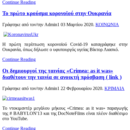
Continue Reading
Το πρώτο κρούσμα κορονοϊού στην Ουκρανία
Γράφτηκε από τον/την Admin1
03 Μαρτίου 2020
.
ΚΟΙΝΩΝΙΑ
Η πρώτη περίπτωση κορονοϊού Covid-19 καταγράφηκε στην
Ουκρανία, όπως δήλωσε ο υφυπουργός υγείας Βίκτορ Λιασκό.
Continue Reading
Οι δημιουργοί της ταινίας «Crimea: as it was»
διαθέτουν την ταινία σε ανοικτή πρόσβαση ( link )
Γράφτηκε από τον/την Admin1
22 Φεβρουαρίου 2020
.
ΚΡΙΜΑΙΑ
Το ντοκιμαντέρ μεγάλου μήκους «Crimea: as it was» παραγωγής
της # BABYLON'13 και της DocNoteFilms είναι πλέον διαθέσιμο
στο YouTube.
Continue Reading