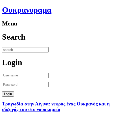
Ουκρανοραμα
Menu
Search
Login
Τραγωδία στην Αίγινα: νεκρός ένας Ουκρανός και η
σύζυγός του στο νοσοκομείο