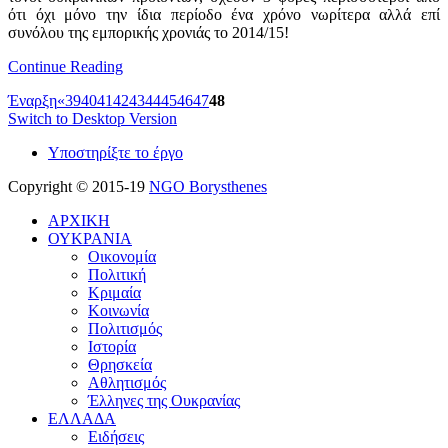
ότι όχι μόνο την ίδια περίοδο ένα χρόνο νωρίτερα αλλά επί
συνόλου της εμπορικής χρονιάς το 2014/15!
Continue Reading
Έναρξη
«
39
40
41
42
43
44
45
46
47
48
Switch to Desktop Version
Υποστηρίξτε το έργο
Copyright © 2015-19
NGO Borysthenes
ΑΡΧΙΚΗ
ΟΥΚΡΑΝΙΑ
Οικονομία
Πολιτική
Κριμαία
Κοινωνία
Πολιτισμός
Ιστορία
Θρησκεία
Αθλητισμός
Έλληνες της Ουκρανίας
ΕΛΛΑΔΑ
Ειδήσεις