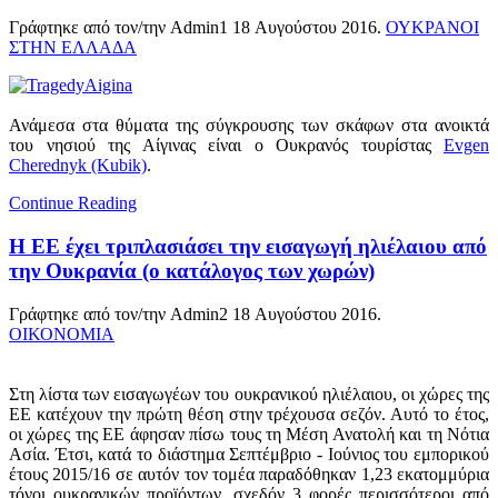
Γράφτηκε από τον/την Admin1
18 Αυγούστου 2016
.
ΟΥΚΡΑΝΟΙ
ΣΤΗΝ ΕΛΛΑΔΑ
Ανάμεσα στα θύματα της σύγκρουσης των σκάφων στα ανοικτά
του νησιού της Αίγινας είναι ο Ουκρανός τουρίστας
Evgen
Cherednyk (Kubik)
.
Continue Reading
Η ΕΕ έχει τριπλασιάσει την εισαγωγή ηλιέλαιου από
την Ουκρανία (ο κατάλογος των χωρών)
Γράφτηκε από τον/την Admin2
18 Αυγούστου 2016
.
ΟΙΚΟΝΟΜΙΑ
Στη λίστα των εισαγωγέων του ουκρανικού ηλιέλαιου, οι χώρες της
ΕΕ κατέχουν την πρώτη θέση στην τρέχουσα σεζόν. Αυτό το έτος,
οι χώρες της ΕΕ άφησαν πίσω τους τη Μέση Ανατολή και τη Νότια
Ασία. Έτσι, κατά το διάστημα Σεπτέμβριο - Ιούνιος του εμπορικού
έτους 2015/16 σε αυτόν τον τομέα παραδόθηκαν 1,23 εκατομμύρια
τόνοι ουκρανικών προϊόντων, σχεδόν 3 φορές περισσότεροι από