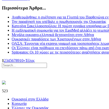
Περισσότερα Άρθρα...
Αναθερμάνθηκε η συζήτηση για τα Γλυπτά του Παρθενώνα εν
Την παραίτησή του υπέβαλε ο πρωθυπουργός της Ουκρανίας
Κατερίνα Σακελλαροπούλου: Η πρώτη γυναίκα υποψήφια ως 
Η εμβληματική συμφωνία για τον EastMed αλλάζει το γεωπολιτ
Μεγάλα ουκρανο-ελληνικά βετσορνύτσι στην Αθήνα
Ουκρανικές παραδόσεις των Χριστουγέννων στην Αθήνα
ΟΑΣΑ: Έρχονται νέα express γραμμή και τροποποιήσεις λε
Οι Έλληνες είναι πρόθυμοι να επενδύσουν πάνω από ένα εκα
Spitogatos: Οι 10 χώρες με τις περισσότερες αναζητήσεις αγ
1
2
3
4
5
6
7
8
9
10
»
Τέλος
523
Ουκρανοί στην Ελλάδα
Κοινωνία
Έλληνες της Ουκρανίας