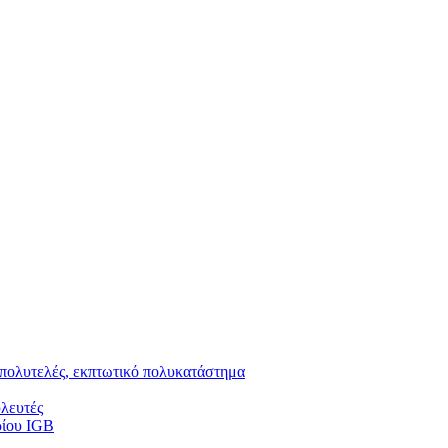
 πολυτελές, εκπτωτικό πολυκατάστημα
υλευτές
ρίου IGB