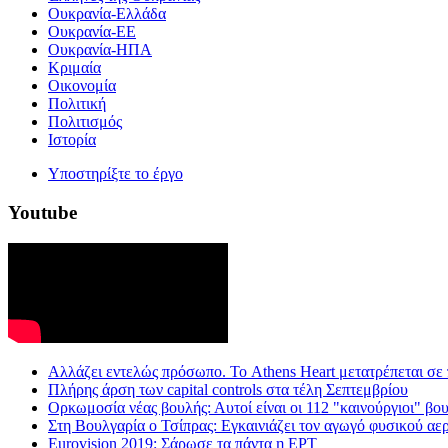
Ουκρανία-Ελλάδα
Ουκρανία-ΕΕ
Ουκρανία-ΗΠΑ
Κριμαία
Οικονομία
Πολιτική
Πολιτισμός
Ιστορία
Υποστηρίξτε το έργο
Youtube
Aλλάζει εντελώς πρόσωπο. Το Athens Heart μετατρέπεται σε
Πλήρης άρση των capital controls στα τέλη Σεπτεμβρίου
Ορκωμοσία νέας βουλής: Αυτοί είναι οι 112 "καινούργιοι" βο
Στη Βουλγαρία ο Τσίπρας: Εγκαινιάζει τον αγωγό φυσικού αε
Eurovision 2019: Σάρωσε τα πάντα η ΕΡΤ