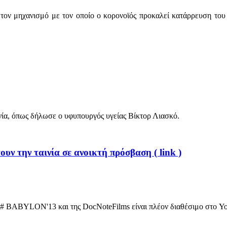
ν μηχανισμό με τον οποίο ο κορονοϊός προκαλεί κατάρρευση του αν
ία, όπως δήλωσε ο υφυπουργός υγείας Βίκτορ Λιασκό.
ουν την ταινία σε ανοικτή πρόσβαση ( link )
ς # BABYLON'13 και της DocNoteFilms είναι πλέον διαθέσιμο στο Y