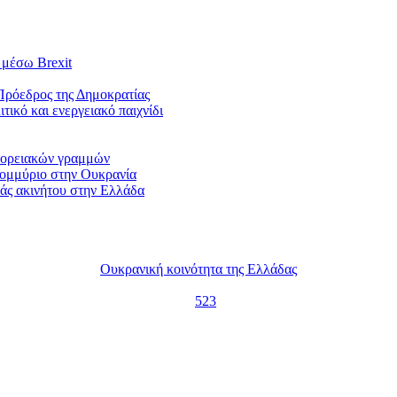
 μέσω Brexit
Πρόεδρος της Δημοκρατίας
ικό και ενεργειακό παιχνίδι
ωφορειακών γραμμών
τομμύριο στην Ουκρανία
οράς ακινήτου στην Ελλάδα
Ουκρανική κοινότητα της Ελλάδας